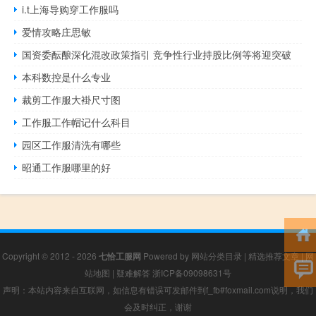
i.t上海导购穿工作服吗
爱情攻略庄思敏
国资委酝酿深化混改政策指引 竞争性行业持股比例等将迎突破
本科数控是什么专业
裁剪工作服大褂尺寸图
工作服工作帽记什么科目
园区工作服清洗有哪些
昭通工作服哪里的好
Copyright © 2012 - 2026
七恰工服网
Powered by
网站分类目录
|
精选推荐文章
|
网
站地图
|
疑难解答
浙ICP备09098631号
声明：本站内容来自互联网，如信息有错误可发邮件到f_fb#foxmail.com说明，我们
会及时纠正，谢谢