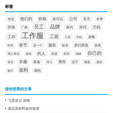
标签
他们的
价格
公司
冬天
你可以
专业
冬季
员工
品牌
劳保
宋代
尺码
唐代
厂家
工作服
工装
工作
攻略
工资
手机
春节
服装
梦幻西游
游戏
是一个
标准
时间
自己的
的人
用人单位
疫情
的是
科目
纯棉
衣服
装备
费用
还不
诗人
都是
酒店
英语
面料
颜色
银行
猜你想看的文章
飞龙追云 攻略
酒店原材料如何核算