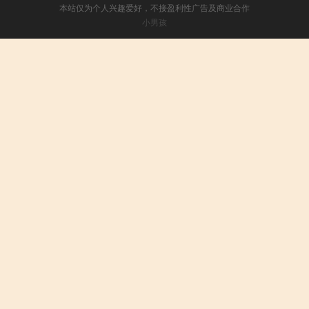
本站仅为个人兴趣爱好，不接盈利性广告及商业合作
小男孩