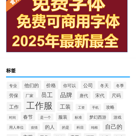
标签
他们的
价格
公司
冬天
你可以
专业
冬季
员工
品牌
劳保
宋代
尺码
唐代
厂家
工作服
工装
工作
攻略
工资
手机
春节
服装
梦幻西游
游戏
是一个
标准
时间
自己的
的人
用人单位
疫情
的是
科目
纯棉