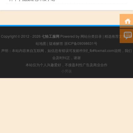
Copyright © 2012 - 2026
七恰工服网
Powered by
网站分类目录
|
精选推荐文章
|
网
站地图
|
疑难解答
浙ICP备09098631号
声明：本站内容来自互联网，如信息有错误可发邮件到f_fb#foxmail.com说明，我们
会及时纠正，谢谢
本站仅为个人兴趣爱好，不接盈利性广告及商业合作
小男孩