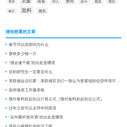
衣服
装备
费用
还不
诗人
都是
酒店
英语
面料
颜色
银行
猜你想看的文章
春节可以泡茶吗为什么
废铁多少钱一斤
“感会逢千载”的出处是哪里
在职研究生一定要定向么
美联储会议纪要：美联储官员们一致认为更紧缩的信贷环境可能会抑制经济活动
如何做发工作服表格
预付备料款起扣点计算公式（预付备料款起扣点公式）
过年之前可以去拜年吗英语
“去年蝶轩馈羊酒”的出处是哪里
拜年小视频红包咋没了呢