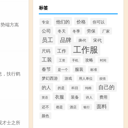
标签
他们的
价格
你可以
专业
体势端方嵩
公司
冬天
劳保
冬季
厂家
员工
品牌
宋代
唐代
工作服
工作
尺码
工装
攻略
工资
时间
手机
春节
服装
是一个
标准
传息，扶行鹤
梦幻西游
游戏
用人单位
疫情
自己的
的人
的是
科目
纯棉
衣服
装备
费用
诗人
英语
面料
还不
都是
酒店
银行
颜色
每观才士之所