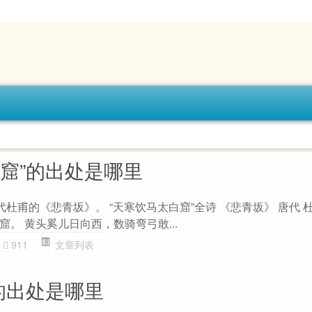
白窟”的出处是哪里
代杜甫的《悲青坂》。 “天寒饮马太白窟”全诗 《悲青坂》 唐代 
。 黄头奚儿日向西，数骑弯弓敢...
911
文章列表
的出处是哪里