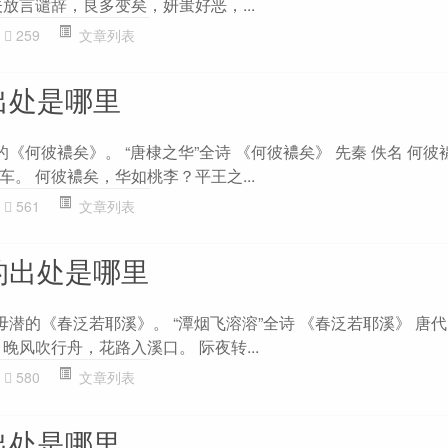
放言谴辞，良多变矣，妍蚩好恶，...
259
文章列表
出处是哪里
的《何彼襛矣》。 “唐棣之华”全诗 《何彼襛矣》 先秦 佚名 何
。 何彼襛矣，华如桃李？平王之...
561
文章列表
的出处是哪里
毋潜的《春泛若耶溪》。 “潭烟飞溶溶”全诗 《春泛若耶溪》 唐代
晚风吹行舟，花路入溪口。 际夜转...
580
文章列表
出处是哪里