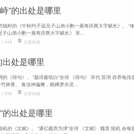
岳峙”的出处是哪里
宋代钱时的《中秋约子温兄子山弟小酌一展寿庆两大字赋长》。 “
兄子山弟小酌一展寿庆两大字赋长》 宋...
418
文章列表
的出处是哪里
泂的《得句》。 “题诗窗纸白”全诗 《得句》 宋代 苏泂 存养龟
竹林青。 食淡神偏爽，眠稀梦亦灵...
556
文章列表
”的出处是哪里
陆机的《文赋》。 “通亿载而为津”全诗 《文赋》 魏晋 陆机 余