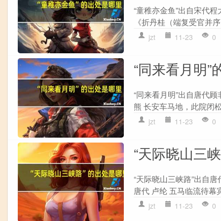
“童稚亦金鱼”出自宋代程
《折丹桂（端复受官并序·
jzt
11-23
0
“同来看月明”
“同来看月明”出自唐代顾
熊 长安车马地，此院闭松
jzt
11-23
0
“天际晓山三
“天际晓山三峡路”出自唐
唐代 卢纶 五马临流待幕
jzt
11-23
0