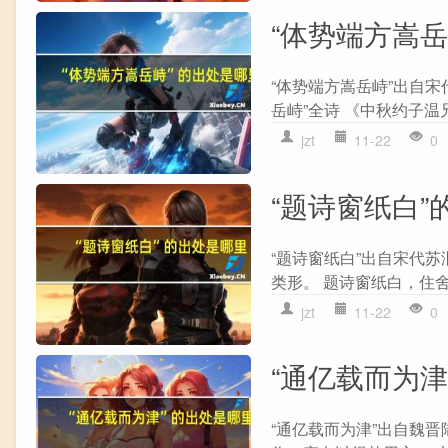
“体势端方嵩
“体势端方嵩岳峙”出自
岳峙”全诗 《中秋约子温
jzt
11-22
0
“题诗窗纸白”
“题诗窗纸白”出自宋代苏
类形。 题诗窗纸白，住舍
jzt
11-22
0
“通亿载而为津
“通亿载而为津”出自魏晋