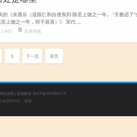
疾的《永遇乐（送陈仁和自便东归·陈至上饶之一年。 “天教还了”
至上饶之一年，得子甚喜）》 宋代 ...
667
文章列表
3
下一页
尾页
网站地图
|
疑难解答
浙ICP备09098631号
，我们会及时纠正，谢谢