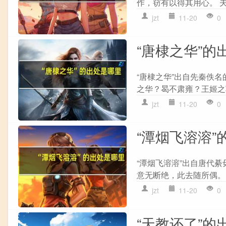
作，窃有以得其用心。 夫
jzt
11-20
0
“唐棣之华”的
“唐棣之华”出自先秦佚名
之华？曷不肃雍？王姬之车
jzt
11-20
0
“潭烟飞溶溶”
“潭烟飞溶溶”出自唐代綦
意无断绝，此去随所偶。 
jzt
11-20
0
“天教还了”的