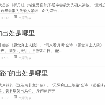
大昌的《折丹桂（端复受官并序·通奉尝欲为先硕人篆帔。 “童稚
通奉尝欲为先硕人篆帔，命为诗语，...
348
文章列表
的出处是哪里
非熊的《题觉真上人院》。 “同来看月明”全诗 《题觉真上人院》 
声。 新罢九天讲，旧曾诸岳行。 能...
539
文章列表
峡路”的出处是哪里
代卢纶的《送崔琦赴宣州幕》。 “天际晓山三峡路”全诗 《送崔
宾，羡君谈笑出风尘。 身闲就养宁...
998
文章列表