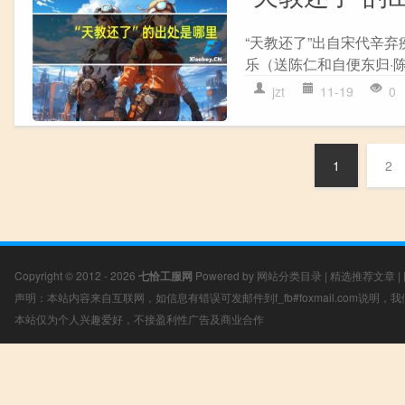
“天教还了”出自宋代辛弃
乐（送陈仁和自便东归·陈
jzt
11-19
0
1
2
Copyright © 2012 - 2026
七恰工服网
Powered by
网站分类目录
|
精选推荐文章
|
声明：本站内容来自互联网，如信息有错误可发邮件到f_fb#foxmail.com说明
本站仅为个人兴趣爱好，不接盈利性广告及商业合作