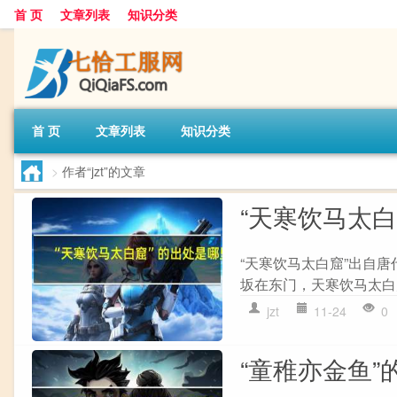
首 页
文章列表
知识分类
首 页
文章列表
知识分类
>
作者“jzt”的文章
“天寒饮马太
“天寒饮马太白窟”出自唐
坂在东门，天寒饮马太白窟
jzt
11-24
0
“童稚亦金鱼”