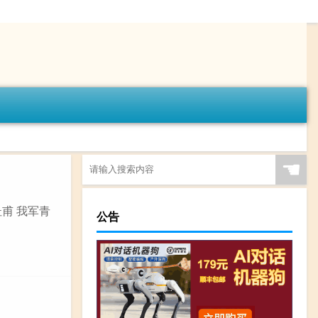
☚
杜甫 我军青
公告