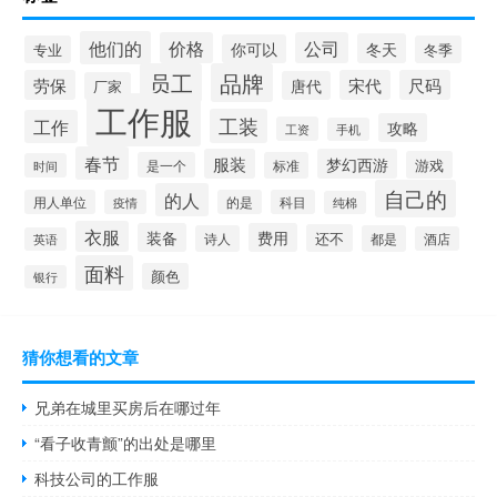
他们的
价格
公司
冬天
你可以
专业
冬季
员工
品牌
劳保
宋代
尺码
唐代
厂家
工作服
工装
工作
攻略
工资
手机
春节
服装
梦幻西游
游戏
是一个
标准
时间
自己的
的人
用人单位
疫情
的是
科目
纯棉
衣服
装备
费用
还不
诗人
都是
酒店
英语
面料
颜色
银行
猜你想看的文章
兄弟在城里买房后在哪过年
“看子收青颤”的出处是哪里
科技公司的工作服