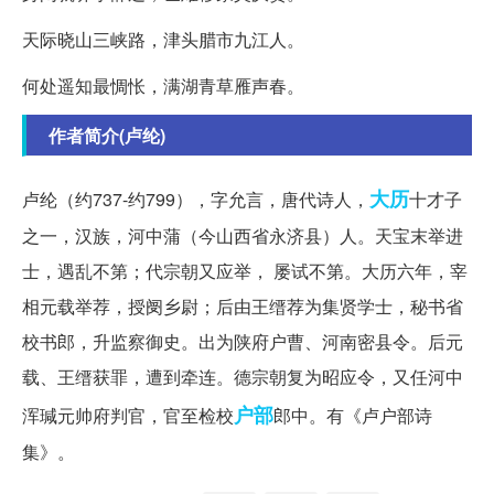
天际晓山三峡路，津头腊市九江人。
何处遥知最惆怅，满湖青草雁声春。
作者简介(卢纶)
大历
卢纶（约737-约799），字允言，唐代诗人，
十才子
之一，汉族，河中蒲（今山西省永济县）人。天宝末举进
士，遇乱不第；代宗朝又应举， 屡试不第。大历六年，宰
相元载举荐，授阌乡尉；后由王缙荐为集贤学士，秘书省
校书郎，升监察御史。出为陕府户曹、河南密县令。后元
载、王缙获罪，遭到牵连。德宗朝复为昭应令，又任河中
户部
浑瑊元帅府判官，官至检校
郎中。有《卢户部诗
集》。