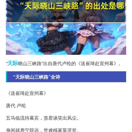
天际
“
晓山三峡路”出自唐代卢纶的《送崔琦赴宣州幕》。
“天际晓山三峡路”全诗
《送崔琦赴宣州幕》
唐代 卢纶
五马临流待幕宾，羡君谈笑出风尘。
身闲就养宁辞远，世难移家莫厌贫。