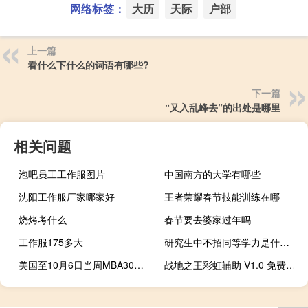
网络标签：
大历
天际
户部
上一篇
看什么下什么的词语有哪些?
下一篇
“又入乱峰去”的出处是哪里
相关问题
泡吧员工工作服图片
中国南方的大学有哪些
沈阳工作服厂家哪家好
王者荣耀春节技能训练在哪
烧烤考什么
春节要去婆家过年吗
工作服175多大
研究生中不招同等学力是什么意思（本硕士点不招收同等学力考生是什么意思）
美国至10月6日当周MBA30年期固定抵押贷款利率 7.67%前值7.53%
战地之王彩虹辅助 V1.0 免费版（战地之王彩虹辅助 V1.0 免费版功能简介）