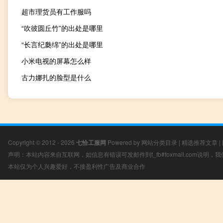
超市理货员有工作服吗
“吹彼圆丘竹”的出处是哪里
“长言纪瓞绵”的出处是哪里
小米电视的屏幕怎么样
古力娜扎的脸型是什么
Copyright © 2012 - 2026
七恰工服网
Powered by
网站分类目录
|
精选推荐文章
|
声明：本站内容来自互联网，如信息有错误可发邮件到f_fb#foxmail.com说明
本站仅为个人兴趣爱好，不接盈利性广告及商业合作