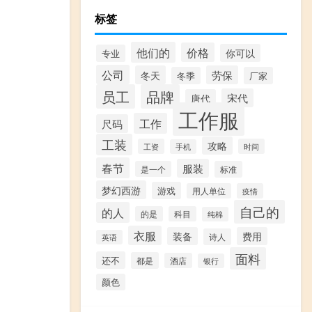
标签
他们的
价格
你可以
专业
公司
冬天
劳保
冬季
厂家
员工
品牌
宋代
唐代
工作服
工作
尺码
工装
攻略
工资
时间
手机
春节
服装
是一个
标准
梦幻西游
游戏
用人单位
疫情
自己的
的人
的是
科目
纯棉
衣服
装备
费用
诗人
英语
面料
还不
都是
酒店
银行
颜色