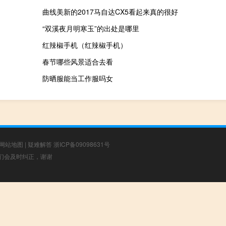
曲线美新的2017马自达CX5看起来真的很好
“双溪夜月明寒玉”的出处是哪里
红辣椒手机（红辣椒手机）
春节哪些风景适合去看
防晒服能当工作服吗女
网站地图
|
疑难解答
浙ICP备09098631号
，我们会及时纠正，谢谢