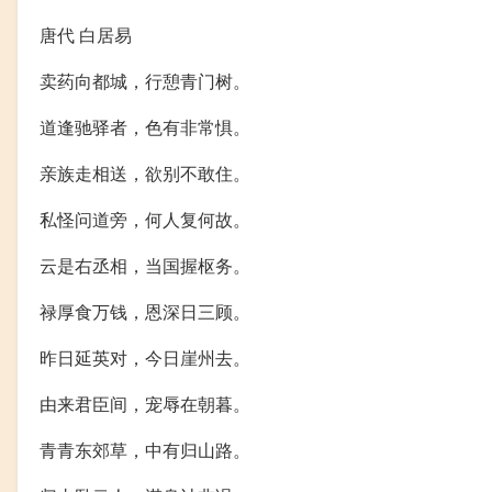
唐代 白居易
卖药向都城，行憩青门树。
道逢驰驿者，色有非常惧。
亲族走相送，欲别不敢住。
私怪问道旁，何人复何故。
云是右丞相，当国握枢务。
禄厚食万钱，恩深日三顾。
昨日延英对，今日崖州去。
由来君臣间，宠辱在朝暮。
青青东郊草，中有归山路。