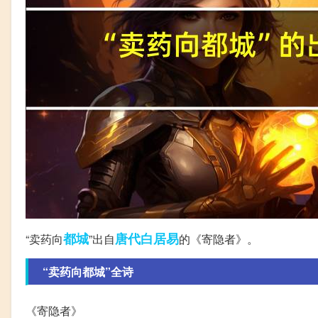
都城
唐代
白居易
“卖药向
”出自
的《寄隐者》。
“卖药向都城”全诗
《寄隐者》