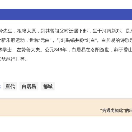
号醉吟先生，祖籍太原，到其曾祖父时迁居下邽，生于河南新郑。是
新乐府运动，世称“元白”，与刘禹锡并称“刘白”。白居易的诗歌
翰林学士、左赞善大夫。公元846年，白居易在洛阳逝世，葬于香
《琵琶行》等。
：
唐代
白居易
都城
“穷通尚如此”的