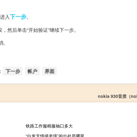
下一步
钮进入
。
议，然后单击“开始验证”继续下一步。
消。
：
下一步
帐户
界面
nokia 930音质（no
铁路工作服棉服袖口多大
“白发无情侵老境”的出处是哪里