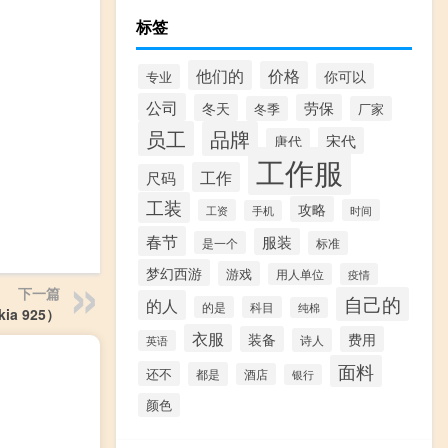
标签
他们的
价格
你可以
专业
公司
冬天
劳保
冬季
厂家
员工
品牌
宋代
唐代
工作服
工作
尺码
工装
攻略
工资
时间
手机
春节
服装
是一个
标准
梦幻西游
游戏
用人单位
疫情
下一篇
自己的
的人
的是
科目
纯棉
kia 925）
衣服
装备
费用
诗人
英语
面料
还不
都是
酒店
银行
颜色