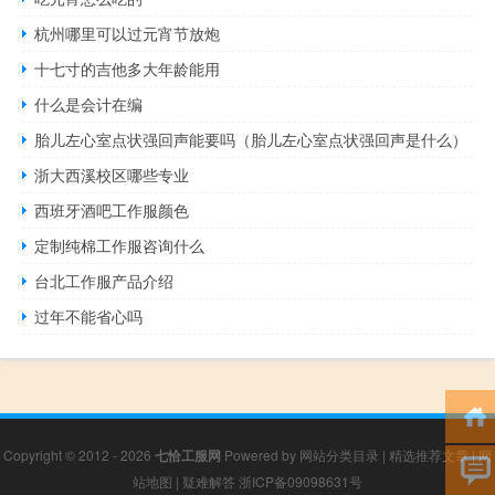
杭州哪里可以过元宵节放炮
十七寸的吉他多大年龄能用
什么是会计在编
胎儿左心室点状强回声能要吗（胎儿左心室点状强回声是什么）
浙大西溪校区哪些专业
西班牙酒吧工作服颜色
定制纯棉工作服咨询什么
台北工作服产品介绍
过年不能省心吗
Copyright © 2012 - 2026
七恰工服网
Powered by
网站分类目录
|
精选推荐文章
|
网
站地图
|
疑难解答
浙ICP备09098631号