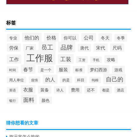
标签
他们的
价格
公司
冬天
你可以
专业
冬季
员工
品牌
劳保
宋代
尺码
唐代
厂家
工作服
工装
工作
攻略
工资
手机
春节
服装
梦幻西游
游戏
是一个
标准
时间
自己的
的人
用人单位
疫情
的是
科目
纯棉
衣服
装备
费用
还不
诗人
都是
酒店
英语
面料
颜色
银行
猜你想看的文章
吃元宵怎么吃的