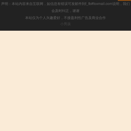
声明：本站内容来自互联网，如信息有错误可发邮件到f_fb#foxmail.com说明，我们
会及时纠正，谢谢
本站仅为个人兴趣爱好，不接盈利性广告及商业合作
小男孩