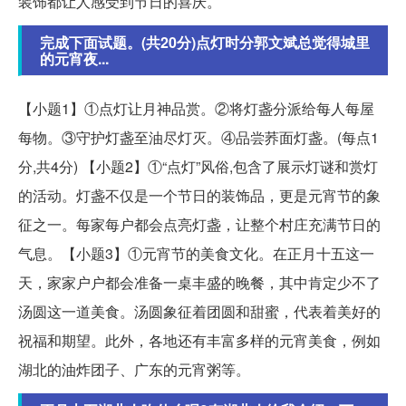
装饰都让人感受到节日的喜庆。
完成下面试题。(共20分)点灯时分郭文斌总觉得城里
的元宵夜...
【小题1】①点灯让月神品赏。②将灯盏分派给每人每屋
每物。③守护灯盏至油尽灯灭。④品尝荞面灯盏。(每点1
分,共4分) 【小题2】①“点灯”风俗,包含了展示灯谜和赏灯
的活动。灯盏不仅是一个节日的装饰品，更是元宵节的象
征之一。每家每户都会点亮灯盏，让整个村庄充满节日的
气息。【小题3】①元宵节的美食文化。在正月十五这一
天，家家户户都会准备一桌丰盛的晚餐，其中肯定少不了
汤圆这一道美食。汤圆象征着团圆和甜蜜，代表着美好的
祝福和期望。此外，各地还有丰富多样的元宵美食，例如
湖北的油炸团子、广东的元宵粥等。