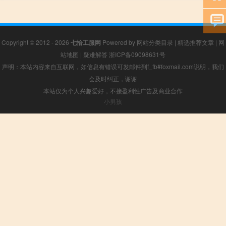
Copyright © 2012 - 2026
七恰工服网
Powered by
网站分类目录
|
精选推荐文章
|
网
站地图
|
疑难解答
浙ICP备09098631号
声明：本站内容来自互联网，如信息有错误可发邮件到f_fb#foxmail.com说明，我们
会及时纠正，谢谢
本站仅为个人兴趣爱好，不接盈利性广告及商业合作
小男孩