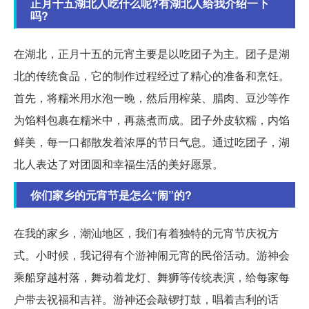
正月十五湖北人吃什么呢?有湖北人给我介绍一下
吗?
在湖北，正月十五的元宵主要是以吃团子为主。团子是湖
北的传统食品，它的制作过程经过了精心的准备和烹饪。
首先，将糯米用水泡一晚，然后用榨菜、腊肉、豆沙等作
为馅料包裹在糯米中，再蒸煮而成。团子外皮软糯，内馅
鲜美，每一口都散发着浓厚的节日气息。通过吃团子，湖
北人表达了对团圆和幸福生活的美好愿景。
你们家乡的元宵节是怎么“闹”的?
在我的家乡，潮汕地区，我们有着独特的元宵节庆祝方
式。小时候，我记得有个游神闹元宵的民俗活动。游神会
乘船穿越村落，舞动着龙灯、舞狮等传统表演，给每家每
户带去祝福和吉祥。游神还会敲锣打鼓，唱着吉利的话