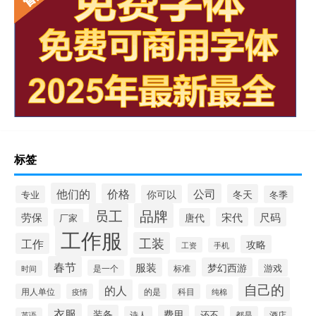
标签
他们的
价格
公司
冬天
你可以
专业
冬季
员工
品牌
劳保
宋代
尺码
唐代
厂家
工作服
工装
工作
攻略
工资
手机
春节
服装
梦幻西游
游戏
是一个
标准
时间
自己的
的人
用人单位
疫情
的是
科目
纯棉
衣服
装备
费用
还不
诗人
都是
酒店
英语