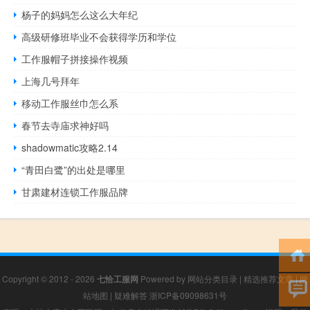
杨子的妈妈怎么这么大年纪
高级研修班毕业不会获得学历和学位
工作服帽子拼接操作视频
上海几号拜年
移动工作服丝巾怎么系
春节去寺庙求神好吗
shadowmatic攻略2.14
“青田白鹭”的出处是哪里
甘肃建材连锁工作服品牌
Copyright © 2012 - 2026
七恰工服网
Powered by
网站分类目录
|
精选推荐文章
|
网
站地图
|
疑难解答
浙ICP备09098631号