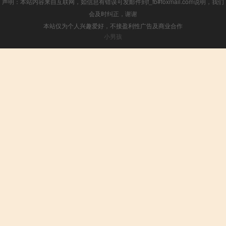
声明：本站内容来自互联网，如信息有错误可发邮件到f_fb#foxmail.com说明，我们
会及时纠正，谢谢
本站仅为个人兴趣爱好，不接盈利性广告及商业合作
小男孩