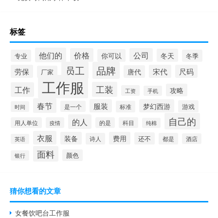
标签
他们的
价格
公司
冬天
你可以
专业
冬季
员工
品牌
劳保
宋代
尺码
唐代
厂家
工作服
工装
工作
攻略
工资
手机
春节
服装
梦幻西游
游戏
是一个
标准
时间
自己的
的人
用人单位
疫情
的是
科目
纯棉
衣服
装备
费用
还不
诗人
都是
酒店
英语
面料
颜色
银行
猜你想看的文章
女餐饮吧台工作服