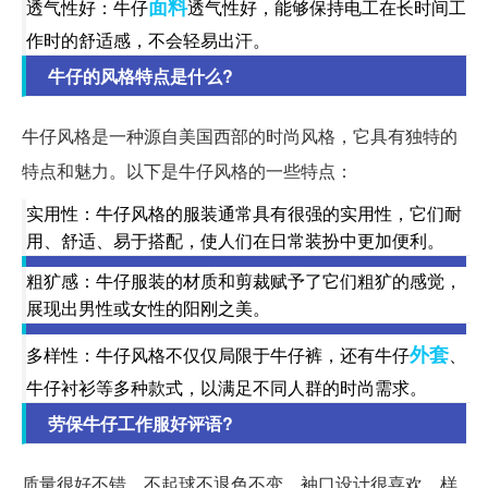
面料
透气性好：牛仔
透气性好，能够保持电工在长时间工
作时的舒适感，不会轻易出汗。
牛仔的风格特点是什么?
牛仔风格是一种源自美国西部的时尚风格，它具有独特的
特点和魅力。以下是牛仔风格的一些特点：
实用性：牛仔风格的服装通常具有很强的实用性，它们耐
用、舒适、易于搭配，使人们在日常装扮中更加便利。
粗犷感：牛仔服装的材质和剪裁赋予了它们粗犷的感觉，
展现出男性或女性的阳刚之美。
外套
多样性：牛仔风格不仅仅局限于牛仔裤，还有牛仔
、
牛仔衬衫等多种款式，以满足不同人群的时尚需求。
劳保牛仔工作服好评语?
质量很好不错，不起球不退色不变，袖口设计很喜欢，样