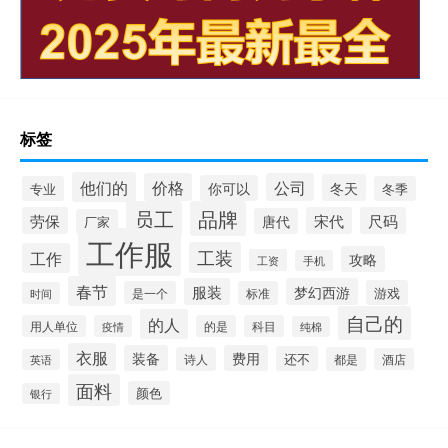
标签
他们的
价格
公司
冬天
你可以
专业
冬季
员工
品牌
劳保
宋代
尺码
唐代
厂家
工作服
工装
工作
攻略
工资
手机
春节
服装
梦幻西游
游戏
是一个
标准
时间
自己的
的人
用人单位
疫情
的是
科目
纯棉
衣服
装备
费用
还不
诗人
都是
酒店
英语
面料
颜色
银行