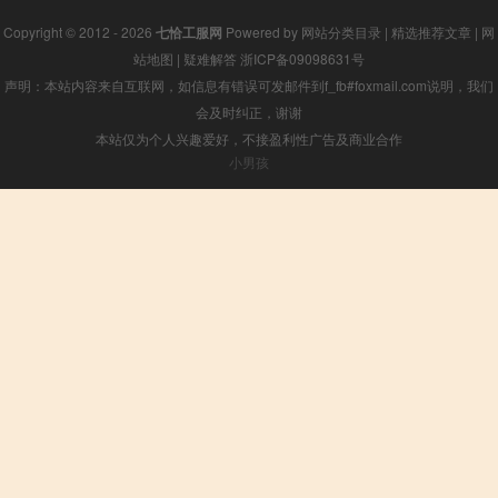
Copyright © 2012 - 2026
七恰工服网
Powered by
网站分类目录
|
精选推荐文章
|
网
站地图
|
疑难解答
浙ICP备09098631号
声明：本站内容来自互联网，如信息有错误可发邮件到f_fb#foxmail.com说明，我们
会及时纠正，谢谢
本站仅为个人兴趣爱好，不接盈利性广告及商业合作
小男孩