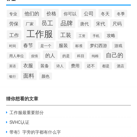
他们的
价格
公司
冬天
你可以
专业
冬季
员工
品牌
劳保
宋代
尺码
唐代
厂家
工作服
工装
工作
攻略
工资
手机
春节
服装
梦幻西游
游戏
是一个
标准
时间
自己的
的人
用人单位
疫情
的是
科目
纯棉
衣服
装备
费用
还不
诗人
都是
酒店
英语
面料
颜色
银行
猜你想看的文章
工作服最重要部分
SVHC认证
带有氵字旁的字都有什么字