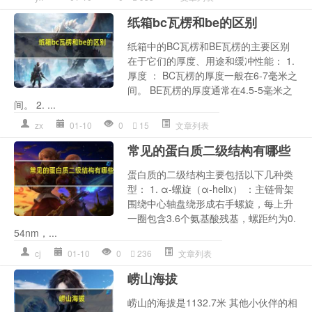
纸箱bc瓦楞和be的区别
纸箱中的BC瓦楞和BE瓦楞的主要区别
在于它们的厚度、用途和缓冲性能： 1.
厚度 ： BC瓦楞的厚度一般在6-7毫米之
间。 BE瓦楞的厚度通常在4.5-5毫米之
间。 2. ...
zx
01-10
0
15
文章列表
常见的蛋白质二级结构有哪些
蛋白质的二级结构主要包括以下几种类
型： 1. α-螺旋（α-helix） ：主链骨架
围绕中心轴盘绕形成右手螺旋，每上升
一圈包含3.6个氨基酸残基，螺距约为0.
54nm，...
cj
01-10
0
236
文章列表
崂山海拔
崂山的海拔是1132.7米 其他小伙伴的相