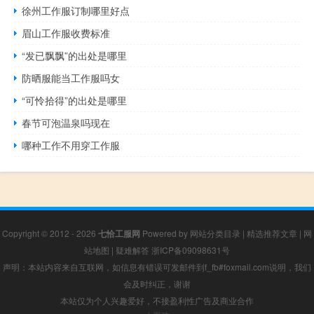
徐州工作服订制哪里好点
眉山工作服收费标准
“发已飘飘”的出处是哪里
防晒服能当工作服吗女
“可怜拾得”的出处是哪里
春节可泡温泉吗现在
哪种工作不用穿工作服
Copyright © 2012 - 2026
七恰工服网
Powered by
网站分类目录
|
精选推荐文章
|
网
站地图
|
疑难解答
浙ICP备09098631号
声明：本站内容来自互联网，如信息有错误可发邮件到f_fb#foxmail.com说明，我们
会及时纠正，谢谢
本站仅为个人兴趣爱好，不接盈利性广告及商业合作