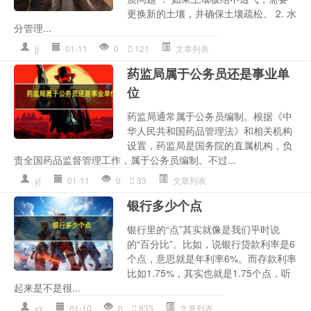
更换新的土壤，并确保土壤疏松。 2. 水
分管理...
jj
01-11
0
121
文章列表
药监局属于公务员还是事业单
位
药监局通常属于公务员编制。根据《中
华人民共和国药品管理法》和相关机构
设置，药监局是国务院的直属机构，负
责全国药品监督管理工作，属于公务员编制。不过...
yj
01-11
0
33
文章列表
银行多少个点
银行里的“点”其实就像是我们平时说
的“百分比”。比如，说银行贷款利率是6
个点，意思就是年利率6%。而存款利率
比如1.75%，其实也就是1.75个点，听
起来是不是很...
yx
01-10
0
933
文章列表