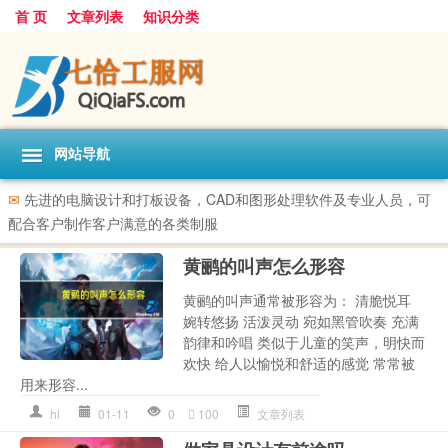
首 页
文章列表
知识分类
网站导航
✉
先进的电脑设计和打板设备，CAD和图形处理软件及专业人员，可
配合客户制作客户满意的各类制服
黄鹂的叫声怎么形容
黄鹂的叫声通常被形容为： 清脆悦耳
婉转悠扬 活泼灵动 宛如黑管吹奏 充满
韵律和吟唱 类似于儿童的笑声，明快而
欢快 给人以愉悦和舒适的感觉 常常被
用来形容...
hl
01-11
0
100
文章列表