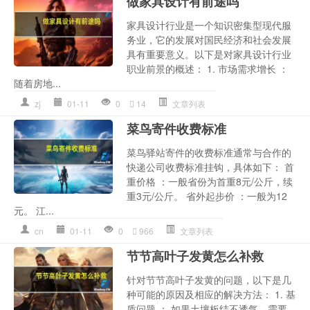
做家具设计有前途吗
家具设计行业是一个知识密集型现代服
务业，它的发展对国民经济和社会发展
具有重要意义。以下是对家具设计行业
职业前景的概述： 1. 市场需求增长 ：
随着房地...
zj
01-11
0
14
文章列表
菜鸟寄件收费标准
菜鸟驿站寄件的收费标准通常与合作的
快递公司收费标准挂钩，具体如下： 首
重价格 ：一般省份为首重8元/公斤，续
重3元/公斤。 省外起步价 ：一般为12
元。 江...
cn
01-11
0
966
文章列表
节节高叶子发黄怎么补救
针对节节高叶子发黄的问题，以下是几
种可能的原因及相应的解决方法： 1. 基
质问题 ： 如果土壤板结不透气，需要