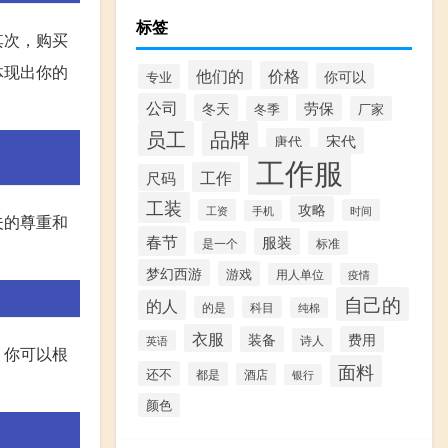
标签
其次，购买
体现出你的
他们的
价格
你可以
专业
公司
冬天
劳保
冬季
厂家
员工
品牌
宋代
唐代
工作服
工作
尺码
工装
攻略
工资
时间
手机
夫的尊重和
春节
服装
是一个
标准
梦幻西游
游戏
用人单位
疫情
自己的
的人
的是
科目
纯棉
衣服
装备
费用
诗人
英语
。你可以根
面料
还不
都是
酒店
银行
颜色