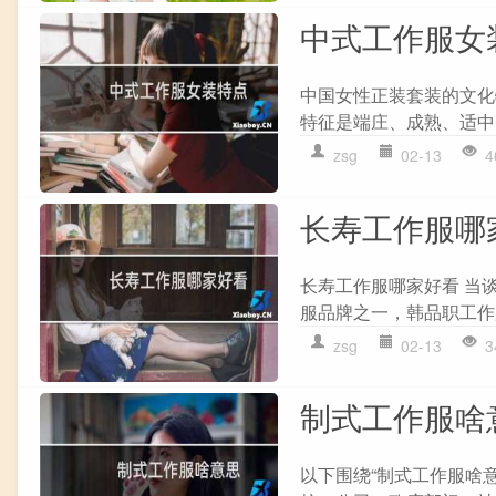
中式工作服女
中国女性正装套装的文化
特征是端庄、成熟、适中
zsg
02-13
4
长寿工作服哪
长寿工作服哪家好看 当
服品牌之一，韩品职工作
zsg
02-13
3
制式工作服啥
以下围绕“制式工作服啥