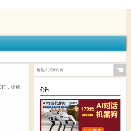
☚
来打，让詹
公告