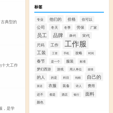
标签
他们的
价格
你可以
专业
。古典型的
公司
冬天
劳保
冬季
厂家
员工
品牌
宋代
唐代
工作服
工作
尺码
工装
攻略
工资
时间
手机
春节
服装
是一个
标准
为十大工作
梦幻西游
游戏
用人单位
疫情
自己的
的人
的是
科目
纯棉
衣服
装备
费用
诗人
英语
面料
还不
都是
酒店
银行
颜色
服，是学