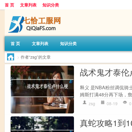
首 页
文章列表
知识分类
首 页
文章列表
知识分类
>
作者“zsg”的文章
战术鬼才泰伦
释义 是NBA粉丝调侃
姆斯打满48分再下场，詹
zsg
08-19
0
真蛇攻略1到1