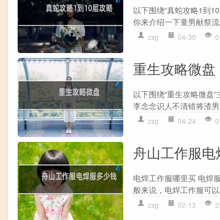
以下围绕“真蛇攻略1到1
你来介绍一下童男献祭流真
zsg
04-30
0
重生攻略微盘
以下围绕“重生攻略微盘”
李念念识人不清错将渣男当
zsg
04-24
0
舟山工作服电
电焊工作服哪里买 电焊
般来说，电焊工作服可以
zsg
02-13
2