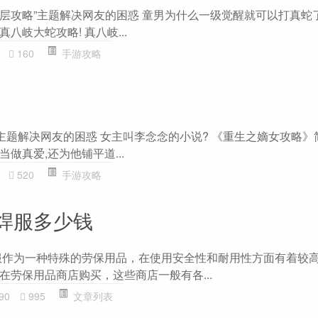
0层攻略”主题解决网友的困惑 童男为什么一级觉醒就可以打真蛇了
八岐大蛇攻略! 真八岐...
160
手游攻略
主题解决网友的困惑 女主叫李念念的小说? 《重生之嫡女攻略》
做真爱,还为他铺平道...
520
手游攻略
焊服多少钱
服作为一种特殊的劳保用品，在使用安全性和耐用性方面有着较
在劳保用品商店购买，这些商店一般有各...
90
995
文章列表