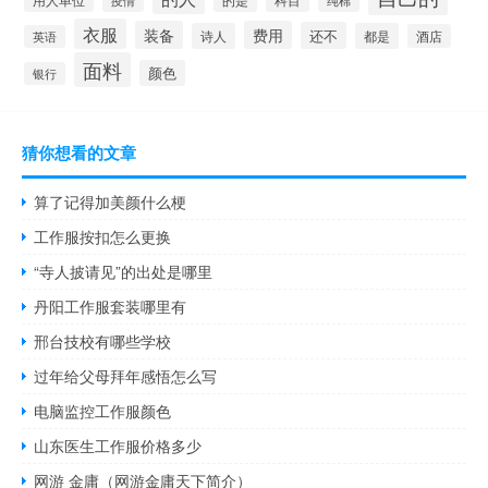
纯棉
衣服
装备
费用
还不
诗人
都是
酒店
英语
面料
颜色
银行
猜你想看的文章
算了记得加美颜什么梗
工作服按扣怎么更换
“寺人披请见”的出处是哪里
丹阳工作服套装哪里有
邢台技校有哪些学校
过年给父母拜年感悟怎么写
电脑监控工作服颜色
山东医生工作服价格多少
网游 金庸（网游金庸天下简介）