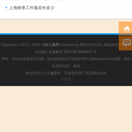
上海耐寒工作服卖价多少
Copyright © 2012 - 2026
七恰工服网
Powered by
网站分类目录
|
精选推荐文章
|
网
站地图
|
疑难解答
浙ICP备09098631号
声明：本站内容来自互联网，如信息有错误可发邮件到f_fb#foxmail.com说明，我们
会及时纠正，谢谢
本站仅为个人兴趣爱好，不接盈利性广告及商业合作
小男孩