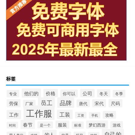
标签
他们的
价格
公司
冬天
你可以
专业
冬季
员工
品牌
劳保
宋代
尺码
唐代
厂家
工作服
工装
工作
攻略
工资
手机
春节
服装
梦幻西游
游戏
是一个
标准
时间
自己的
的人
用人单位
疫情
的是
科目