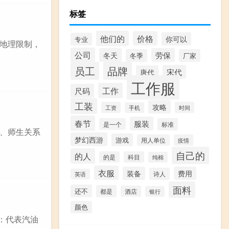
标签
他们的
价格
你可以
专业
地理限制，
公司
冬天
劳保
冬季
厂家
员工
品牌
宋代
唐代
工作服
工作
尺码
工装
攻略
工资
时间
手机
春节
服装
是一个
标准
、师生关系
梦幻西游
游戏
用人单位
疫情
自己的
的人
的是
科目
纯棉
衣服
装备
费用
诗人
英语
面料
还不
都是
酒店
银行
颜色
 ：代表汽油