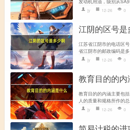
发动机用油，级别从SA到
jy
12-26
0
江阴的区号是
江苏省江阴市的电话区号是
省江阴市的邮政编码是多
jy
12-26
0
教育目的的内
教育目的的内涵主要包括
人的质量和规格所作的总体规
jy
12-26
0
简易计税的进