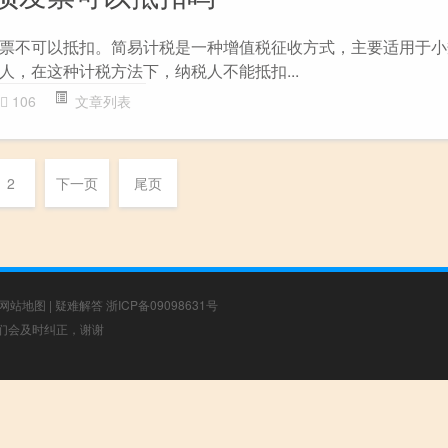
票不可以抵扣。简易计税是一种增值税征收方式，主要适用于小
人，在这种计税方法下，纳税人不能抵扣...
106
文章列表
2
下一页
尾页
网站地图
|
疑难解答
浙ICP备09098631号
，我们会及时纠正，谢谢