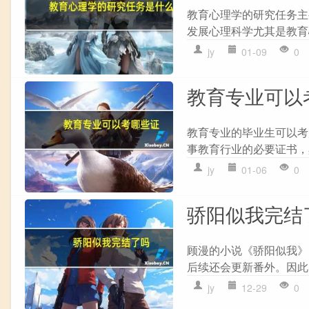
教育心理学的研究任务主要
发展心理科学尤其是教育心
jy
01-09
0
教育专业可以
教育专业的毕业生可以考
事教育行业的必要证书，
jy
01-06
0
骄阳似我完结
顾漫的小说《骄阳似我》
后续还会更新番外。因此
jy
12-29
0