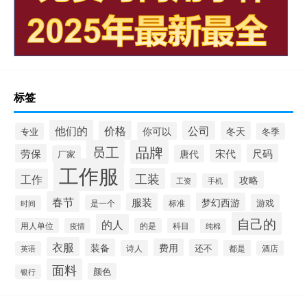
标签
他们的
价格
公司
冬天
你可以
专业
冬季
员工
品牌
劳保
宋代
尺码
唐代
厂家
工作服
工装
工作
攻略
工资
手机
春节
服装
梦幻西游
游戏
是一个
标准
时间
自己的
的人
用人单位
疫情
的是
科目
纯棉
衣服
装备
费用
还不
诗人
都是
酒店
英语
面料
颜色
银行