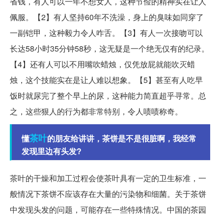
省钱，有人可以一年不想女人，这种节俭的精神实在让人
佩服。【2】有人坚持60年不洗澡，身上的臭味如同穿了
一副铠甲，这种毅力令人咋舌。【3】有人一次接吻可以
长达58小时35分钟58秒，这无疑是一个绝无仅有的纪录。
【4】还有人可以不用嘴吹蜡烛，仅凭放屁就能吹灭蜡
烛，这个技能实在是让人难以想象。【5】甚至有人吃早
饭时就尿完了整个早上的尿，这种能力简直超乎寻常。总
之，这些狠人的行为都非常特别，令人啧啧称奇。
茶叶
懂
的朋友给讲讲，茶饼是不是很脏啊，我经常
发现里边有头发?
茶叶的干燥和加工过程会使茶叶具有一定的卫生标准，一
般情况下茶饼不应该存在大量的污染物和细菌。关于茶饼
中发现头发的问题，可能存在一些特殊情况。中国的茶园