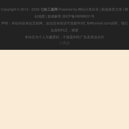
Copyright © 2012 - 2026
七恰工服网
Powered by
网站分类目录
|
精选推荐文章
|
网
站地图
|
疑难解答
浙ICP备09098631号
声明：本站内容来自互联网，如信息有错误可发邮件到f_fb#foxmail.com说明，我们
会及时纠正，谢谢
本站仅为个人兴趣爱好，不接盈利性广告及商业合作
小男孩