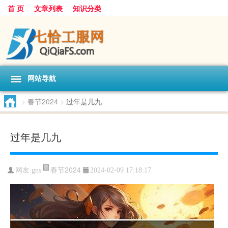
首 页
文章列表
知识分类
网站导航
>
春节2024
>
过年是几九
过年是几九
春节2024
网友:
gns
2024-02-09 17:18:17