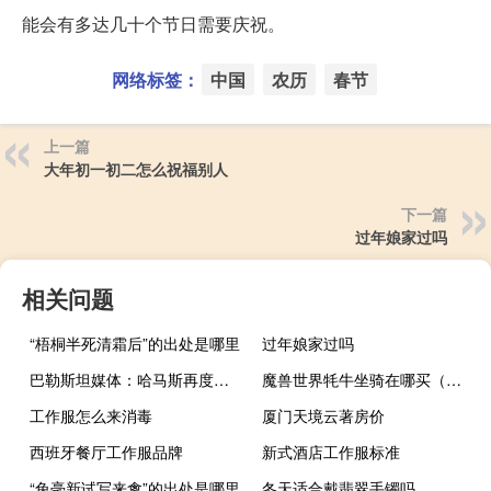
能会有多达几十个节日需要庆祝。
网络标签：
中国
农历
春节
上一篇
大年初一初二怎么祝福别人
下一篇
过年娘家过吗
相关问题
“梧桐半死清霜后”的出处是哪里
过年娘家过吗
巴勒斯坦媒体：哈马斯再度向以色列发射火箭弹
魔兽世界牦牛坐骑在哪买（牦牛坐骑在哪买）
工作服怎么来消毒
厦门天境云著房价
西班牙餐厅工作服品牌
新式酒店工作服标准
“兔毫新试写来禽”的出处是哪里
冬天适合戴翡翠手镯吗