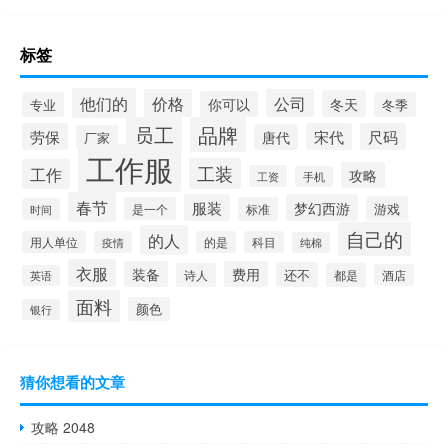
标签
他们的
价格
公司
冬天
你可以
专业
冬季
员工
品牌
劳保
宋代
尺码
唐代
厂家
工作服
工装
工作
攻略
工资
手机
春节
服装
梦幻西游
游戏
是一个
标准
时间
自己的
的人
用人单位
疫情
的是
科目
纯棉
衣服
装备
费用
还不
诗人
都是
酒店
英语
面料
颜色
银行
猜你想看的文章
攻略 2048