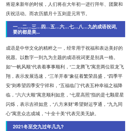
将迎来新年的时候，人们将在大年初一进行拜年、团聚和
庆祝活动。而农历腊月十五则是元宵节。
一…二…三…四…五…六…七…八…九的成语祝词,
要的都是美...
成语是中华文化的精粹之一，经常用于祝福和表达美好的
祝愿。以数字一到九为主题的成语祝词更是别具一格。
如“一帆风顺”代表着事事顺利，“二龙腾飞”寓意两位双龙飞
翔，表示发展迅速，“三羊开泰”象征着繁荣昌盛，“四季平
安”则希望四季安宁祥和，“五福临门”代表五种幸福之福降
临，“六六大顺”寓意顺利如意，“七星高照”指的是七颗星星
闪烁，表示吉祥如意，“八方来财”希望财运亨通，“九九同
心”寓意众志成城，“十全十美”代表完美无缺。
2021冬至交九过年几九?