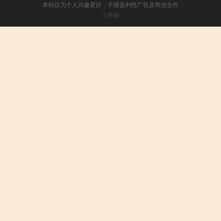
本站仅为个人兴趣爱好，不接盈利性广告及商业合作
小男孩