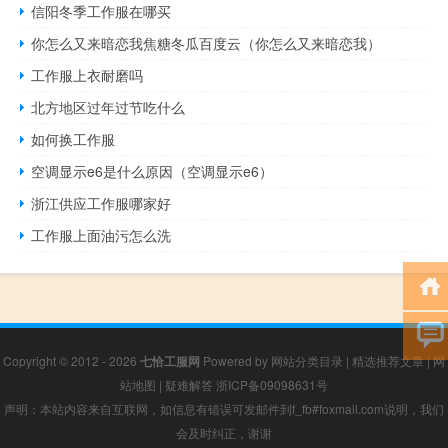
信阳冬季工作服在哪买
你怎么又来暗恋我焦糖冬瓜百度云（你怎么又来暗恋我）
工作服上衣耐磨吗
北方地区过年过节吃什么
如何换工作服
空调显示e6是什么原因（空调显示e6）
浙江供应工作服哪家好
工作服上面油污怎么洗
Copyright © 2012 - 2026
七恰工服网
Powered by
网站分类目录
|
精选推荐文章
|
网
站地图
|
疑难解答
浙ICP备09098631号
声明：本站内容来自互联网，如信息有错误可发邮件到f_fb#foxmail.com说明，我们
会及时纠正，谢谢