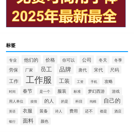
标签
他们的
价格
公司
冬天
你可以
专业
冬季
员工
品牌
劳保
宋代
尺码
唐代
厂家
工作服
工装
工作
攻略
工资
手机
春节
服装
梦幻西游
游戏
是一个
标准
时间
自己的
的人
用人单位
疫情
的是
科目
纯棉
衣服
装备
费用
还不
诗人
都是
酒店
英语
面料
颜色
银行