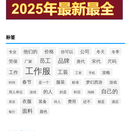
标签
他们的
价格
公司
冬天
你可以
专业
冬季
员工
品牌
劳保
宋代
尺码
唐代
厂家
工作服
工装
工作
攻略
工资
手机
春节
服装
梦幻西游
游戏
是一个
标准
时间
自己的
的人
用人单位
疫情
的是
科目
纯棉
衣服
装备
费用
还不
诗人
都是
酒店
英语
面料
颜色
银行