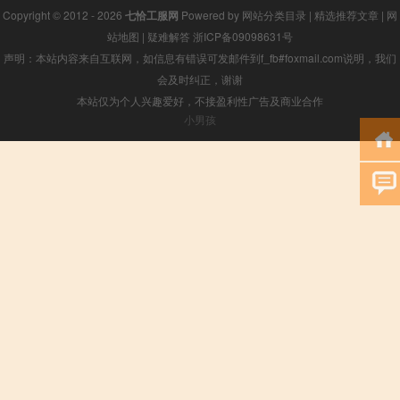
Copyright © 2012 - 2026
七恰工服网
Powered by
网站分类目录
|
精选推荐文章
|
网
站地图
|
疑难解答
浙ICP备09098631号
声明：本站内容来自互联网，如信息有错误可发邮件到f_fb#foxmail.com说明，我们
会及时纠正，谢谢
本站仅为个人兴趣爱好，不接盈利性广告及商业合作
小男孩