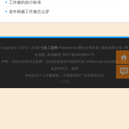
工作服的执行标准
老年棉服工作服怎么穿
Copyright © 2012 - 2026
七恰工服网
Powered by
网站分类目录
|
精选推荐文章
|
网
站地图
|
疑难解答
浙ICP备09098631号
声明：本站内容来自互联网，如信息有错误可发邮件到f_fb#foxmail.com说明，我们
会及时纠正，谢谢
本站仅为个人兴趣爱好，不接盈利性广告及商业合作
小男孩