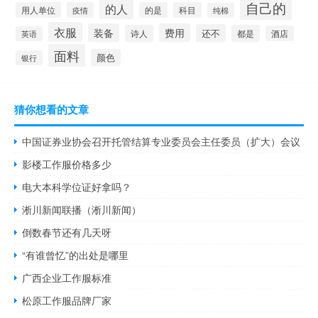
自己的
的人
用人单位
疫情
的是
科目
纯棉
衣服
装备
费用
还不
诗人
都是
酒店
英语
面料
颜色
银行
猜你想看的文章
中国证券业协会召开托管结算专业委员会主任委员（扩大）会议
影楼工作服价格多少
电大本科学位证好拿吗？
淅川新闻联播（淅川新闻）
倒数春节还有几天呀
“有谁曾忆”的出处是哪里
广西企业工作服标准
松原工作服品牌厂家