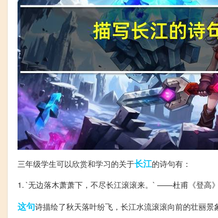
长江
三年级学生可以欣赏和学习的关于
的诗句有：
1. `无边落木萧萧下，不尽长江滚滚来。` ——杜甫《登高
这句
诗描绘了秋天落叶纷飞，长江水流滚滚向前的壮丽景