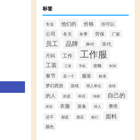
标签
他们的
价格
你可以
专业
公司
冬天
劳保
冬季
厂家
员工
品牌
宋代
唐代
工作服
工作
尺码
工装
攻略
工资
时间
手机
春节
服装
是一个
标准
梦幻西游
游戏
用人单位
疫情
自己的
的人
的是
科目
纯棉
衣服
装备
费用
诗人
英语
面料
还不
都是
酒店
银行
颜色