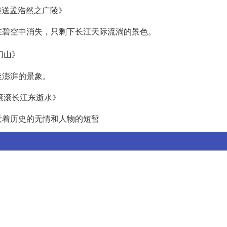
鹤楼送孟浩然之广陵》
在碧空中消失，只剩下长江天际流淌的景色。
门山》
旋澎湃的景象。
·滚滚长江东逝水》
意着历史的无情和人物的短暂