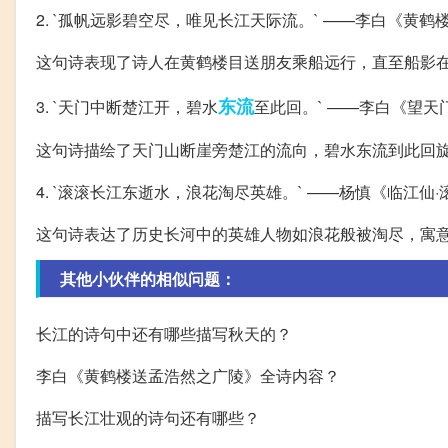
2. `孤帆远影碧空尽，唯见长江天际流。` ——李白《黄
这句诗表现了诗人在黄鹤楼目送朋友乘船远行，直至船影
东流
3. `天门中断楚江开，碧水
至此回。` ——李白《望天
这句诗描绘了天门山断崖旁楚江的流向，碧水东流到此回
4. `滚滚长江东逝水，浪花淘尽英雄。` ——杨慎《临江仙
这句诗表达了历史长河中的英雄人物如浪花般被淘尽，寓
其他小伙伴的相似问题：
长江的诗句中还有哪些描写秋天的？
李白《黄鹤楼送孟浩然之广陵》全诗内容？
描写长江壮观的诗句还有哪些？