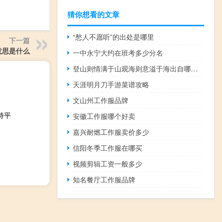
猜你想看的文章
“愁人不愿听”的出处是哪里
下一篇
意思是什么
一中永宁大约在班考多少分名
登山则情满于山观海则意溢于海出自哪里（登山则情满于山 观海则意溢于海是什么意思）
天涯明月刀手游菜谱攻略
文山州工作服品牌
持平
安徽工作服哪个好卖
嘉兴耐燃工作服卖价多少
信阳冬季工作服在哪买
视频剪辑工资一般多少
知名餐厅工作服品牌