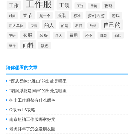
工作服
工装
工作
攻略
工资
手机
春节
服装
梦幻西游
游戏
是一个
标准
时间
自己的
的人
用人单位
疫情
的是
科目
纯棉
衣服
装备
费用
还不
诗人
都是
酒店
英语
面料
颜色
银行
猜你想看的文章
“西从蜀岭北淮山”的出处是哪里
“泗滨浮磬是同声”的出处是哪里
护士工作服都有什么颜色
Q版cs1.6攻略
南京短袖工作服哪家好卖
老虎拜年了怎么发朋友圈