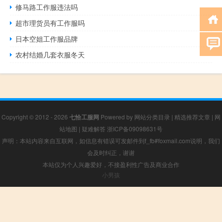
修马路工作服违法吗
超市理货员有工作服吗
日本空姐工作服品牌
农村结婚几套衣服冬天
Copyright © 2012 - 2026
七恰工服网
Powered by
网站分类目录
|
精选推荐文章
|
网
站地图
|
疑难解答
浙ICP备09098631号
声明：本站内容来自互联网，如信息有错误可发邮件到f_fb#foxmail.com说明，我们
会及时纠正，谢谢
本站仅为个人兴趣爱好，不接盈利性广告及商业合作
小男孩