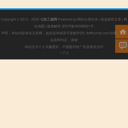
Copyright © 2012 - 2026
七恰工服网
Powered by
网站分类目录
|
精选推荐文章
|
网
站地图
|
疑难解答
浙ICP备09098631号
声明：本站内容来自互联网，如信息有错误可发邮件到f_fb#foxmail.com说明，我们
会及时纠正，谢谢
本站仅为个人兴趣爱好，不接盈利性广告及商业合作
小男孩