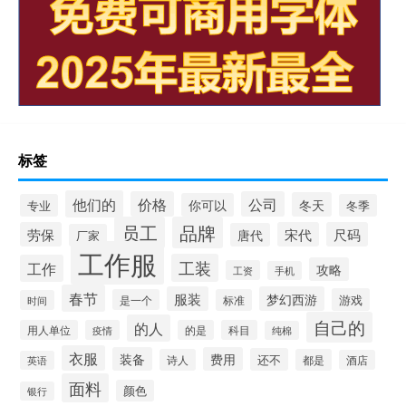
标签
他们的
价格
公司
冬天
你可以
专业
冬季
员工
品牌
劳保
宋代
尺码
唐代
厂家
工作服
工装
工作
攻略
工资
手机
春节
服装
梦幻西游
游戏
是一个
标准
时间
自己的
的人
用人单位
疫情
的是
科目
纯棉
衣服
装备
费用
还不
诗人
都是
酒店
英语
面料
颜色
银行