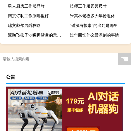
男人厨房工作服品牌
技师工作服圆领尺寸
南京订制工作服哪里好
米其林老板多大年龄退休
瑞文戴尔男爵攻略
“磻溪有恨事”的出处是哪里
泥融飞燕子沙暖睡鸳鸯的意思20字（泥融飞燕子 沙暖睡鸳鸯的意思）
过年回忆什么最深刻的事情
☚
公告