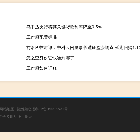
乌干达央行将其关键贷款利率降至9.5%
工作服配置标准
前沿科技时讯：中科云网董事长遭证监会调查 延期回购1.1
怎么查身份证快递到哪了
工作服如何记账
网站地图
|
疑难解答
浙ICP备09098631号
，我们会及时纠正，谢谢