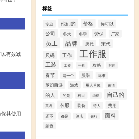
标签
他们的
价格
你可以
专业
公司
冬天
劳保
冬季
厂家
员工
品牌
宋代
唐代
工作服
可以有效减
工作
尺码
工装
攻略
工资
时间
手机
春节
服装
是一个
标准
梦幻西游
游戏
用人单位
疫情
自己的
的人
的是
科目
纯棉
衣服
装备
费用
诗人
英语
确保其使用
面料
还不
都是
酒店
银行
颜色