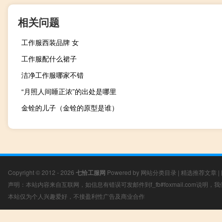
相关问题
工作服西装品牌 女
工作服配什么裙子
洁净工作服哪家不错
“月照人间睡正浓”的出处是哪里
金铨的儿子（金铨的原型是谁）
Copyright © 2012 - 2026
七恰工服网
Powered by
网站分类目录
|
精选推荐文章
|
声明：本站内容来自互联网，如信息有错误可发邮件到f_fb#foxmail.com说明
本站仅为个人兴趣爱好，不接盈利性广告及商业合作