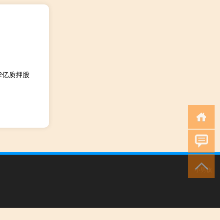
2亿质押股
小男孩