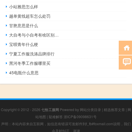
小站雅思怎么样
越单黄线超车怎么处罚
甘脃意思是什么
大自考与小自考有啥区别…
宝呗青年什么梗
宁夏工作服洗涤品牌排行
黑河冬季工作服哪里买
45电瓶什么意思
Copyright © 2012 - 2026
七恰工服网
Powered by
网站分类目录
|
精选推荐文章
|
网
站地图
|
疑难解答
浙ICP备09098631号
声明：本站内容来自互联网，如信息有错误可发邮件到f_fb#foxmail.com说明，我们
会及时纠正，谢谢