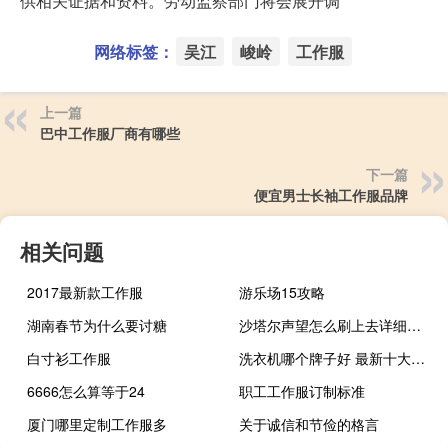
供相关证据和资料。劳动监察部门将会展开调
网络标签：
吴江
峻岭
工作服
上一篇
巴中工作服厂商有哪些
下一篇
便宜男士长袖工作服品牌
相关问题
2017最新款工作服
游乐场15攻略
湖南春节为什么要讨糖
沙塔尔声望怎么刷上去详细点的来 海加尔复仇者声望怎么刷
白寸衫工作服
洗衣机哪个牌子好 最新十大排名（洗衣机那个牌子好）
6666怎么算等于24
职工工作服订制标准
厦门哪里定制工作服多
关于诚信和节俭的格言