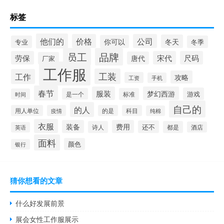
标签
他们的
价格
公司
冬天
你可以
专业
冬季
员工
品牌
劳保
宋代
尺码
唐代
厂家
工作服
工装
工作
攻略
工资
手机
春节
服装
梦幻西游
游戏
是一个
标准
时间
自己的
的人
用人单位
疫情
的是
科目
纯棉
衣服
装备
费用
还不
诗人
都是
酒店
英语
面料
颜色
银行
猜你想看的文章
什么好发展前景
展会女性工作服展示