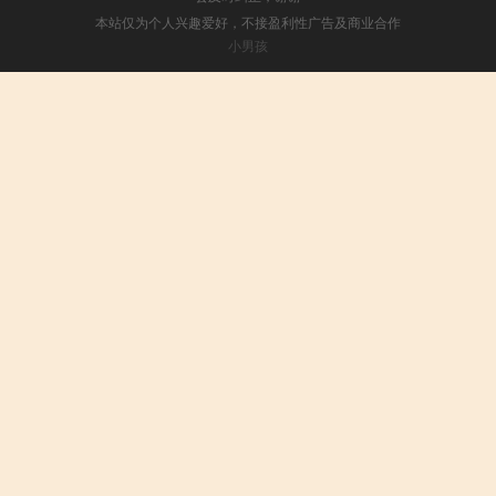
本站仅为个人兴趣爱好，不接盈利性广告及商业合作
小男孩