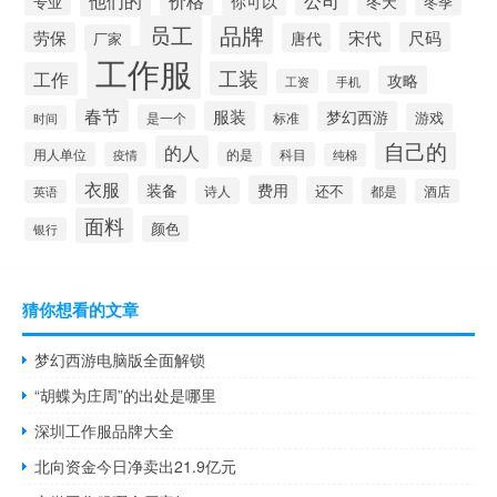
冬天
你可以
专业
冬季
员工
品牌
劳保
宋代
尺码
唐代
厂家
工作服
工装
工作
攻略
工资
手机
春节
服装
梦幻西游
游戏
是一个
标准
时间
自己的
的人
用人单位
疫情
的是
科目
纯棉
衣服
装备
费用
还不
诗人
都是
酒店
英语
面料
颜色
银行
猜你想看的文章
梦幻西游电脑版全面解锁
“胡蝶为庄周”的出处是哪里
深圳工作服品牌大全
北向资金今日净卖出21.9亿元