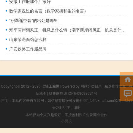
安徽工作服哪个厂家好
数学家说过的名言（数学家胡和生的名言）
“积翠遥空碧”的出处是哪里
潮平两岸阔风正一帆悬是什么诗（潮平两岸阔风正一帆悬是什么意思）
山东荣遇面馆怎么样
广安铁路工作服品牌
Copyright © 2012 - 2026
七恰工服网
Powered by
网站分类目录
|
精选推荐文章
|
网
站地图
|
疑难解答
浙ICP备09098631号
声明：本站内容来自互联网，如信息有错误可发邮件到f_fb#foxmail.com说明，我们
会及时纠正，谢谢
本站仅为个人兴趣爱好，不接盈利性广告及商业合作
小男孩