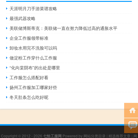
天涯明月刀手游菜谱攻略
最强武器攻略
美联储博斯蒂克：美联储一直在努力降低过高的通胀水平
企业工作服领带标准
卸妆水用完不洗脸可以吗
做淀粉工作穿什么工作服
“化向棠阴布”的出处是哪里
工作服怎么搭配好看
扬州工作服加工哪家好些
冬天肚条怎么吃好呢
Copyright © 2012 - 2026
七恰工服网
Powered by
网站分类目录
|
精选推荐文章
|
网