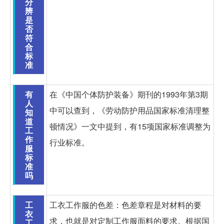
分
辨
是
否
符
合
标
准
有
在《中国个体防护装备》期刊的1993年第3期
人
中可以查到，《劳动防护用品国家标准清理整
知
道
顿情况》一文中提到，有15项国家标准调整为
工
作
行业标准。
服
标
准
吗
工
工衣工作服的色差：色差章程是对材料的要
衣
求，也就是对定制工作服面料的要求。根据国
工