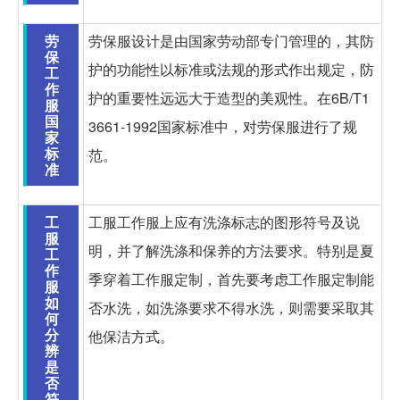
劳
劳保服设计是由国家劳动部专门管理的，其防
保
护的功能性以标准或法规的形式作出规定，防
工
作
护的重要性远远大于造型的美观性。在6B/T1
服
国
3661-1992国家标准中，对劳保服进行了规
家
标
范。
准
工
工服工作服上应有洗涤标志的图形符号及说
服
明，并了解洗涤和保养的方法要求。特别是夏
工
作
季穿着工作服定制，首先要考虑工作服定制能
服
如
否水洗，如洗涤要求不得水洗，则需要采取其
何
分
他保洁方式。
辨
是
否
符