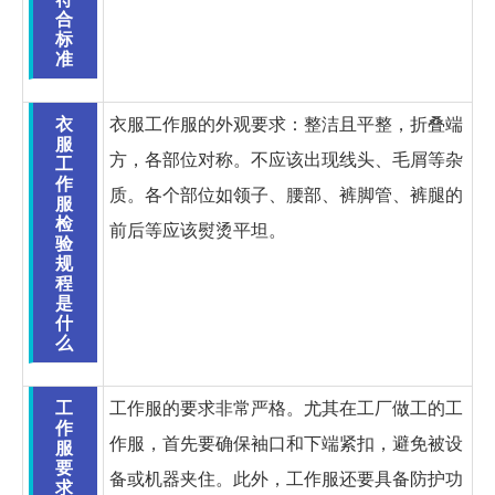
合
标
准
衣
衣服工作服的外观要求：整洁且平整，折叠端
服
方，各部位对称。不应该出现线头、毛屑等杂
工
作
质。各个部位如领子、腰部、裤脚管、裤腿的
服
检
前后等应该熨烫平坦。
验
规
程
是
什
么
工
工作服的要求非常严格。尤其在工厂做工的工
作
作服，首先要确保袖口和下端紧扣，避免被设
服
要
备或机器夹住。此外，工作服还要具备防护功
求