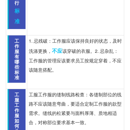
行
标
准
工
1. 忌残破：工作服应该保持良好的状态，及时
作
不应
洗涤更换，
该穿破的衣服。2. 忌杂乱：
服
有
工作服的管理应该要求员工按规定穿着，不应
哪
些
该随意搭配。
标
准
工
工服工作服的缝制线路检查：各缝制部位的线
服
路不应该随意弯曲，要适合定制工作服的款型
工
作
需求。缝线的松紧要与面料厚薄、质地相适
服
如
合，对称部位要求基本一致。
何