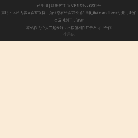
站地图
|
疑难解答
浙ICP备09098631号
声明：本站内容来自互联网，如信息有错误可发邮件到f_fb#foxmail.com说明，我们
会及时纠正，谢谢
本站仅为个人兴趣爱好，不接盈利性广告及商业合作
小男孩