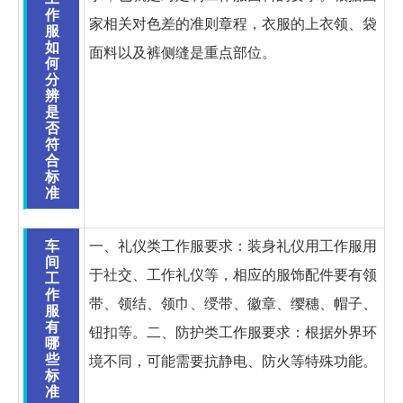
作
家相关对色差的准则章程，衣服的上衣领、袋
服
如
面料以及裤侧缝是重点部位。
何
分
辨
是
否
符
合
标
准
车
一、礼仪类工作服要求：装身礼仪用工作服用
间
于社交、工作礼仪等，相应的服饰配件要有领
工
作
带、领结、领巾、绶带、徽章、缨穗、帽子、
服
有
钮扣等。二、防护类工作服要求：根据外界环
哪
些
境不同，可能需要抗静电、防火等特殊功能。
标
准