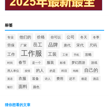
标签
他们的
价格
公司
冬天
你可以
专业
冬季
员工
品牌
劳保
宋代
尺码
唐代
厂家
工作服
工装
工作
攻略
工资
手机
春节
服装
梦幻西游
游戏
是一个
标准
时间
自己的
的人
用人单位
疫情
的是
科目
纯棉
衣服
装备
费用
还不
诗人
都是
酒店
英语
面料
颜色
银行
猜你想看的文章