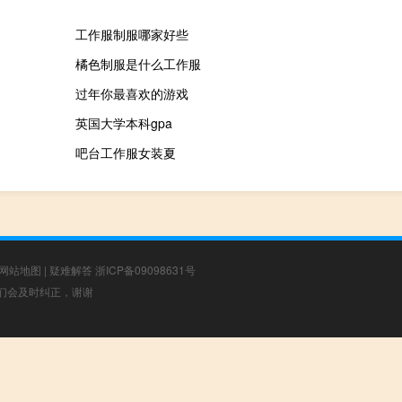
工作服制服哪家好些
橘色制服是什么工作服
过年你最喜欢的游戏
英国大学本科gpa
吧台工作服女装夏
网站地图
|
疑难解答
浙ICP备09098631号
，我们会及时纠正，谢谢