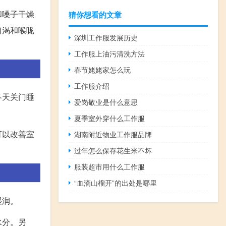
和嗓子干燥
猜你想看的文章
口渴和喉咙
深圳工作服发展历史
工作服上油污清洗方法
春节姥姥家怎么玩
工作服介绍
冬天关门睡
爱岗敬业是什么意思
夏季室外穿什么工作服
可以改善室
湖南附近物业工作服品牌
过年怎么保存花生米不坏
服装超市用什么工作服
“血滴山榴开”的出处是哪里
湿润。
水分。另