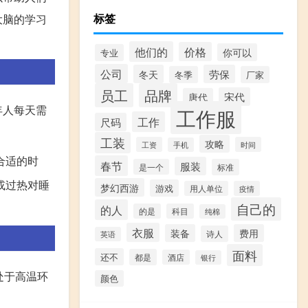
标签
大脑的学习
他们的
价格
你可以
专业
公司
冬天
劳保
冬季
厂家
员工
品牌
宋代
唐代
年人每天需
工作服
工作
尺码
工装
攻略
工资
时间
手机
合适的时
春节
服装
是一个
标准
或过热对睡
梦幻西游
游戏
用人单位
疫情
自己的
的人
的是
科目
纯棉
衣服
装备
费用
诗人
英语
面料
还不
都是
酒店
银行
处于高温环
颜色