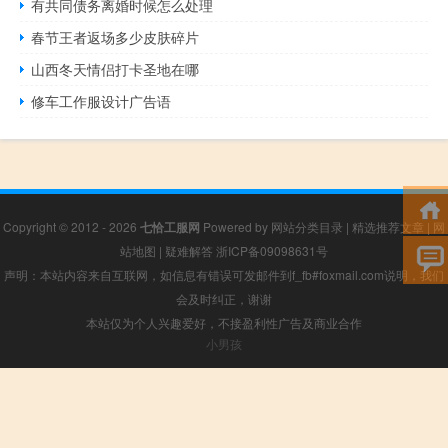
有共同债务离婚时候怎么处理
春节王者返场多少皮肤碎片
山西冬天情侣打卡圣地在哪
修车工作服设计广告语
Copyright © 2012 - 2026
七恰工服网
Powered by
网站分类目录
|
精选推荐文章
|
网
站地图
|
疑难解答
浙ICP备09098631号
声明：本站内容来自互联网，如信息有错误可发邮件到f_fb#foxmail.com说明，我们
会及时纠正，谢谢
本站仅为个人兴趣爱好，不接盈利性广告及商业合作
小男孩