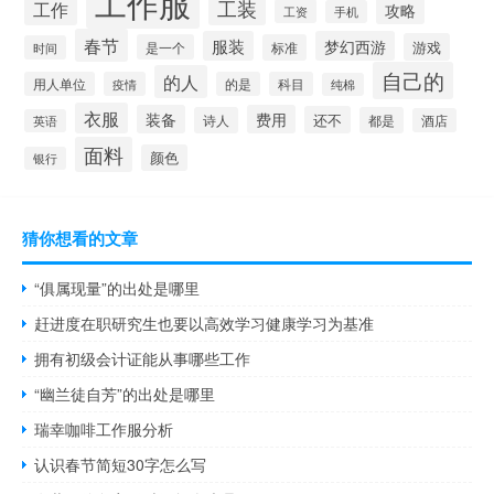
工作服
工装
工作
攻略
工资
手机
春节
服装
梦幻西游
游戏
是一个
标准
时间
自己的
的人
用人单位
疫情
的是
科目
纯棉
衣服
装备
费用
还不
诗人
都是
酒店
英语
面料
颜色
银行
猜你想看的文章
“俱属现量”的出处是哪里
赶进度在职研究生也要以高效学习健康学习为基准
拥有初级会计证能从事哪些工作
“幽兰徒自芳”的出处是哪里
瑞幸咖啡工作服分析
认识春节简短30字怎么写