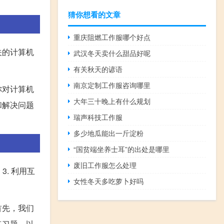
猜你想看的文章
重庆阻燃工作服哪个好点
关的计算机
武汉冬天卖什么甜品好呢
有关秋天的谚语
南京定制工作服咨询哪里
你对计算机
大年三十晚上有什么规划
和解决问题
瑞声科技工作服
多少地瓜能出一斤淀粉
“国贫端坐养士耳”的出处是哪里
废旧工作服怎么处理
. 利用互
女性冬天多吃萝卜好吗
首先，我们
练习题，以