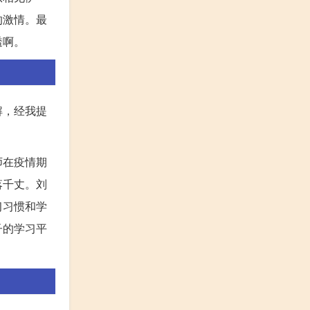
的激情。最
透啊。
解，经我提
师在疫情期
落千丈。刘
习习惯和学
子的学习平