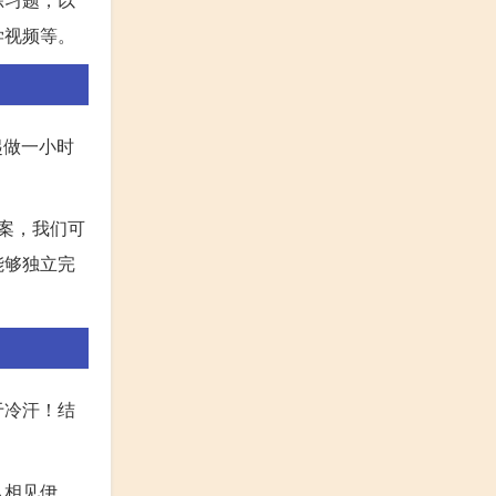
学视频等。
一起做一小时
答案，我们可
能够独立完
于冷汗！结
从相见伊