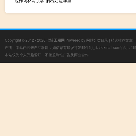
“滥作词林两京客”的出处是哪里
Copyright © 2012 - 2026
七恰工服网
Powered by
网站分类目录
|
精选推荐文章
|
声明：本站内容来自互联网，如信息有错误可发邮件到f_fb#foxmail.com说明
本站仅为个人兴趣爱好，不接盈利性广告及商业合作