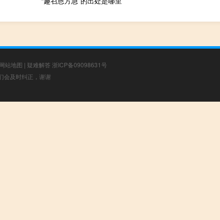
“趣召恩方急”的出处是哪里
网站地图
|
疑难解答
浙ICP备09098631号
，我们会及时纠正，谢谢