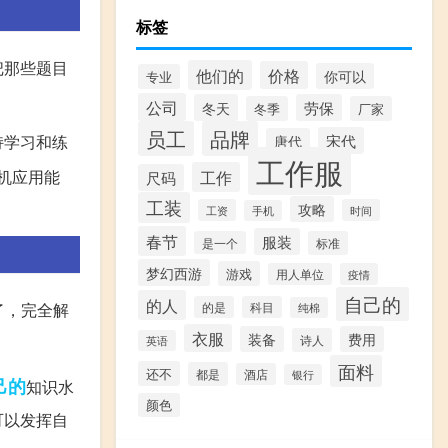
标签
把那些题目
他们的
价格
你可以
专业
公司
冬天
劳保
冬季
厂家
员工
品牌
宋代
持学习和练
唐代
工作服
工作
机应用能
尺码
工装
攻略
工资
时间
手机
春节
服装
是一个
标准
梦幻西游
游戏
用人单位
疫情
自己的
的人
了，完全解
的是
科目
纯棉
衣服
装备
费用
诗人
英语
面料
还不
都是
酒店
银行
己的
知识水
颜色
可以发挥自