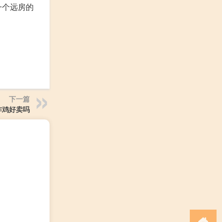
一个远房的
下一篇
炸鸡好卖吗