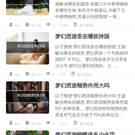
题解决网友的困惑 张家口元中都博物馆
有哪些文物 依托元中都遗址,兴建了元
中都博物馆,其展示内容围绕“一座...
lhx
06-15
0
166
梦幻西游
梦幻西游里在哪抓持国
以下围绕“梦幻西游里在哪抓持国”主题
解决网友的困惑 梦幻西游一个号能抓持
国吗? 不可以。 梦幻西游单开无论带多
少小号,都可以遇到持国的。 2、...
lhx
06-15
0
67
梦幻西游
梦幻西游顺势作用大吗
以下围绕“梦幻西游顺势作用大吗”主题
解决网友的困惑 梦幻西游顺势效果明显
吗? 效果明显。 梦幻西游特性顺势的效
果是对气血百分低于70%的单位法...
lhx
06-15
0
511
梦幻西游
梦幻西游蝴蝶值多少金币