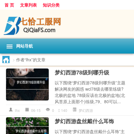
首 页
文章列表
知识分类
网站导航
>
作者“lhx”的文章
梦幻西游78级到哪升级
以下围绕“梦幻西游78级到哪升级”主题
解决网友的困惑 wcl78级去哪里练级?
北极的盆地 78级应该在北极的盆地(北
风苔原上面那个)练级,79、80可以...
lhx
06-15
0
140
梦幻西游
梦幻西游盘丝戴什么耳饰
以下围绕“梦幻西游盘丝戴什么耳饰”主