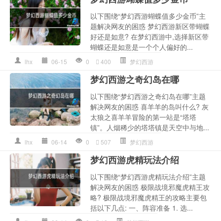
以下围绕“梦幻西游蝴蝶值多少金币”主
题解决网友的困惑 梦幻西游新区带蝴蝶
好还是如意? 在梦幻西游中,选择新区带
蝴蝶还是如意是一个个人偏好的...
lhx
06-15
0
400
梦幻西游
梦幻西游之奇幻岛在哪
以下围绕“梦幻西游之奇幻岛在哪”主题
解决网友的困惑 喜羊羊的岛叫什么? 灰
太狼之喜羊羊冒险的第一站是“塔塔
镇”。人烟稀少的塔塔镇是天空中与地...
lhx
06-14
0
507
梦幻西游
梦幻西游虎精玩法介绍
以下围绕“梦幻西游虎精玩法介绍”主题
解决网友的困惑 极限战境邪魔虎精王攻
略? 极限战境邪魔虎精王的攻略主要包
括以下几点: 一、阵容准备 1. 选...