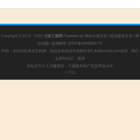
Copyright © 2012 - 2026
七恰工服网
Powered by
网站分类目录
|
精选推荐文章
|
网
站地图
|
疑难解答
浙ICP备09098631号
声明：本站内容来自互联网，如信息有错误可发邮件到f_fb#foxmail.com说明，我们
会及时纠正，谢谢
本站仅为个人兴趣爱好，不接盈利性广告及商业合作
小男孩