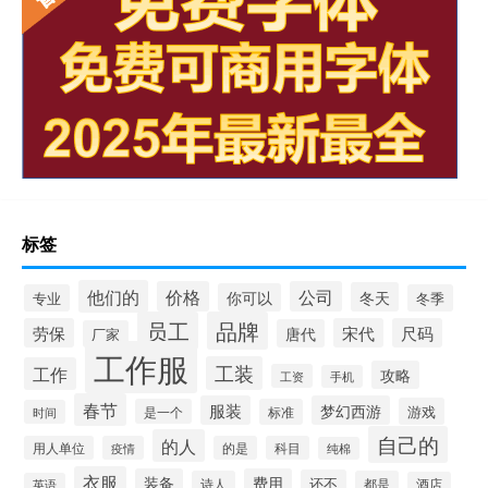
标签
他们的
价格
公司
冬天
你可以
专业
冬季
员工
品牌
劳保
宋代
尺码
唐代
厂家
工作服
工装
工作
攻略
工资
手机
春节
服装
梦幻西游
游戏
是一个
标准
时间
自己的
的人
用人单位
疫情
的是
科目
纯棉
衣服
装备
费用
还不
诗人
都是
酒店
英语