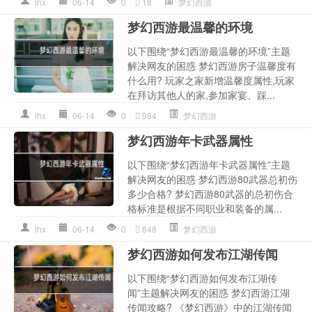
lhx
06-14
0
18
梦幻西游
梦幻西游最温馨的环境
以下围绕“梦幻西游最温馨的环境”主题
解决网友的困惑 梦幻西游房子温馨度有
什么用? 玩家之家新增温馨度属性,玩家
在拜访其他人的家,参加家宴、踩...
lhx
06-14
0
984
梦幻西游
梦幻西游年卡武器属性
以下围绕“梦幻西游年卡武器属性”主题
解决网友的困惑 梦幻西游80武器总初伤
多少合格? 梦幻西游80武器的总初伤合
格标准是根据不同职业和装备的属...
lhx
06-14
0
848
梦幻西游
梦幻西游如何发布江湖传闻
以下围绕“梦幻西游如何发布江湖传
闻”主题解决网友的困惑 梦幻西游江湖
传闻攻略? 《梦幻西游》中的江湖传闻