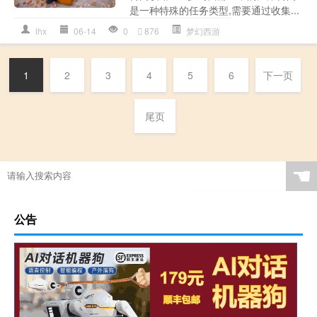
是一种特殊的任务类型,需要通过收集...
lhx
06-14
0
876
梦幻西游
1
2
3
4
5
6
下一页
尾页
☚
公告