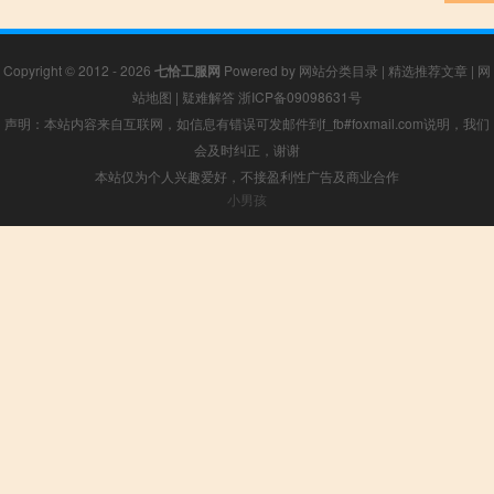
Copyright © 2012 - 2026
七恰工服网
Powered by
网站分类目录
|
精选推荐文章
|
网
站地图
|
疑难解答
浙ICP备09098631号
声明：本站内容来自互联网，如信息有错误可发邮件到f_fb#foxmail.com说明，我们
会及时纠正，谢谢
本站仅为个人兴趣爱好，不接盈利性广告及商业合作
小男孩