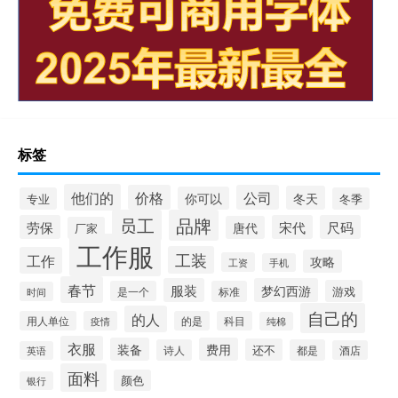
标签
他们的
价格
公司
冬天
你可以
专业
冬季
员工
品牌
劳保
宋代
尺码
唐代
厂家
工作服
工装
工作
攻略
工资
手机
春节
服装
梦幻西游
游戏
是一个
标准
时间
自己的
的人
用人单位
疫情
的是
科目
纯棉
衣服
装备
费用
还不
诗人
都是
酒店
英语
面料
颜色
银行