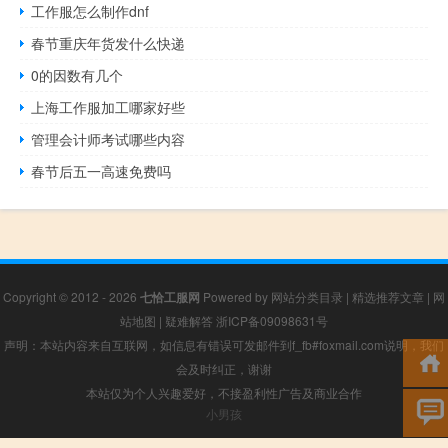
工作服怎么制作dnf
春节重庆年货发什么快递
0的因数有几个
上海工作服加工哪家好些
管理会计师考试哪些内容
春节后五一高速免费吗
Copyright © 2012 - 2026
七恰工服网
Powered by
网站分类目录
|
精选推荐文章
|
网
站地图
|
疑难解答
浙ICP备09098631号
声明：本站内容来自互联网，如信息有错误可发邮件到f_fb#foxmail.com说明，我们
会及时纠正，谢谢
本站仅为个人兴趣爱好，不接盈利性广告及商业合作
小男孩