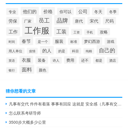
他们的
价格
公司
冬天
你可以
专业
冬季
员工
品牌
劳保
宋代
尺码
唐代
厂家
工作服
工装
工作
攻略
工资
手机
春节
服装
梦幻西游
游戏
是一个
标准
时间
自己的
的人
用人单位
疫情
的是
科目
纯棉
衣服
装备
费用
还不
诗人
都是
酒店
英语
面料
颜色
银行
猜你想看的文章
凡事有交代 件件有着落 事事有回应 这就是 安全感（凡事有交代件件有着落心得体会）
怎么联系考研导师
3500步大概多少公里