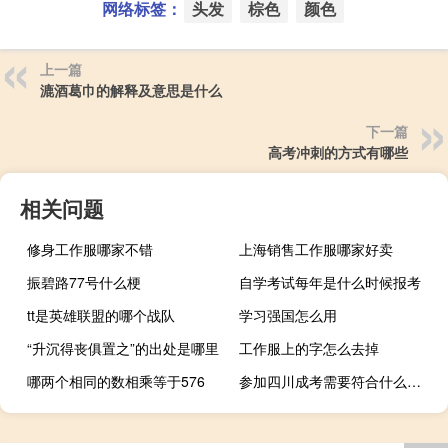
网络标签：
头发
棕色
颜色
上一篇
漉酒葛巾的解释及意思是什么
下一篇
高考冲刺的方式有哪些
相关问题
修身工作服哪家不错
上海销售工作服哪家好卖
振碧路77号什么梗
自学考试每年是什么时候报考
tt是英雄联盟的哪个战队
学习强国怎么用
“升沉得丧俱置之”的出处是哪里
工作服上的字怎么去掉
哪两个相同的数相乘等于576
参加四川成考需要符合什么条件