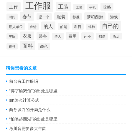
工作服
工装
工作
攻略
工资
手机
春节
服装
梦幻西游
游戏
是一个
标准
时间
自己的
的人
用人单位
疫情
的是
科目
纯棉
衣服
装备
费用
还不
诗人
都是
酒店
英语
面料
颜色
银行
猜你想看的文章
前台有工作服吗
“博字输鹅颈”的出处是哪里
sin怎么计算公式
商务谈判的开局是什么
“怕唤起西湖”的出处是哪里
考川音需要多大年龄