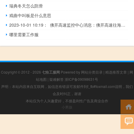
瑞典冬天怎么防滑
戏曲中叫板是什么意思
2023-10-01 10:19： 佛开高速监控中心消息：佛开高速往海南方向，赤草互通至共和互通路段，车流量大，现场可缓行通过。 ​​​
哪里需要工作服
Copyright © 2012 - 2026
七恰工服网
Powered by
网站分类目录
|
精选推荐文章
|
网
站地图
|
疑难解答
浙ICP备09098631号
声明：本站内容来自互联网，如信息有错误可发邮件到f_fb#foxmail.com说明，我们
会及时纠正，谢谢
本站仅为个人兴趣爱好，不接盈利性广告及商业合作
小男孩