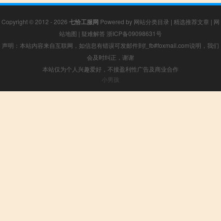
Copyright © 2012 - 2026
七恰工服网
Powered by
网站分类目录
|
精选推荐文章
|
网
站地图
|
疑难解答
浙ICP备09098631号
声明：本站内容来自互联网，如信息有错误可发邮件到f_fb#foxmail.com说明，我们
会及时纠正，谢谢
本站仅为个人兴趣爱好，不接盈利性广告及商业合作
小男孩