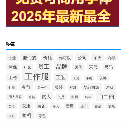
标签
他们的
价格
公司
冬天
你可以
专业
冬季
员工
品牌
劳保
宋代
尺码
唐代
厂家
工作服
工装
工作
攻略
工资
手机
春节
服装
梦幻西游
游戏
是一个
标准
时间
自己的
的人
用人单位
疫情
的是
科目
纯棉
衣服
装备
费用
还不
诗人
都是
酒店
英语
面料
颜色
银行