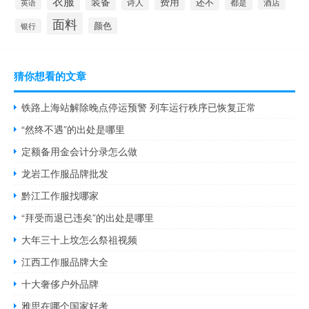
衣服
装备
费用
还不
诗人
都是
酒店
英语
面料
颜色
银行
猜你想看的文章
铁路上海站解除晚点停运预警 列车运行秩序已恢复正常
“然终不遇”的出处是哪里
定额备用金会计分录怎么做
龙岩工作服品牌批发
黔江工作服找哪家
“拜受而退已违矣”的出处是哪里
大年三十上坟怎么祭祖视频
江西工作服品牌大全
十大奢侈户外品牌
雅思在哪个国家好考