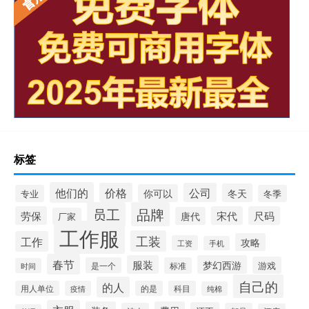
标签
他们的
价格
公司
冬天
你可以
专业
冬季
员工
品牌
劳保
宋代
尺码
唐代
厂家
工作服
工装
工作
攻略
工资
手机
春节
服装
梦幻西游
游戏
是一个
标准
时间
自己的
的人
用人单位
疫情
的是
科目
纯棉