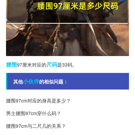
腰围
尺码
97厘米对应的
是33码。
小伙伴
其他
的相似问题：
腰围97cm对应的身高是多少？
男士腰围97cm穿什么码？
腰围97cm与二尺几的关系？