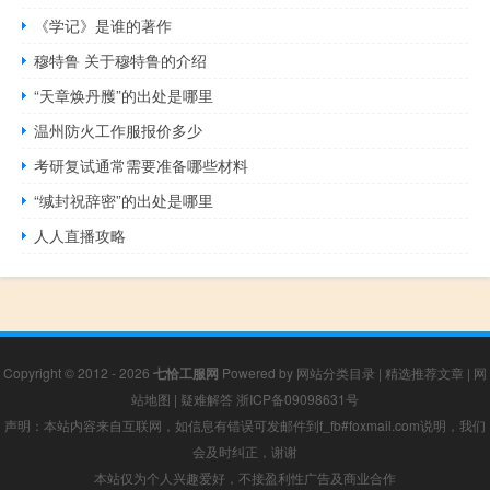
《学记》是谁的著作
穆特鲁 关于穆特鲁的介绍
“天章焕丹雘”的出处是哪里
温州防火工作服报价多少
考研复试通常需要准备哪些材料
“缄封祝辞密”的出处是哪里
人人直播攻略
Copyright © 2012 - 2026
七恰工服网
Powered by
网站分类目录
|
精选推荐文章
|
网
站地图
|
疑难解答
浙ICP备09098631号
声明：本站内容来自互联网，如信息有错误可发邮件到f_fb#foxmail.com说明，我们
会及时纠正，谢谢
本站仅为个人兴趣爱好，不接盈利性广告及商业合作