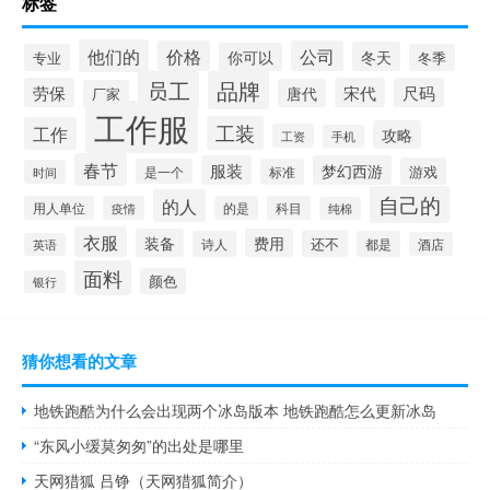
标签
他们的
价格
公司
冬天
你可以
专业
冬季
员工
品牌
劳保
宋代
尺码
唐代
厂家
工作服
工装
工作
攻略
工资
手机
春节
服装
梦幻西游
游戏
是一个
标准
时间
自己的
的人
用人单位
疫情
的是
科目
纯棉
衣服
装备
费用
还不
诗人
都是
酒店
英语
面料
颜色
银行
猜你想看的文章
地铁跑酷为什么会出现两个冰岛版本 地铁跑酷怎么更新冰岛
“东风小缓莫匆匆”的出处是哪里
天网猎狐 吕铮（天网猎狐简介）