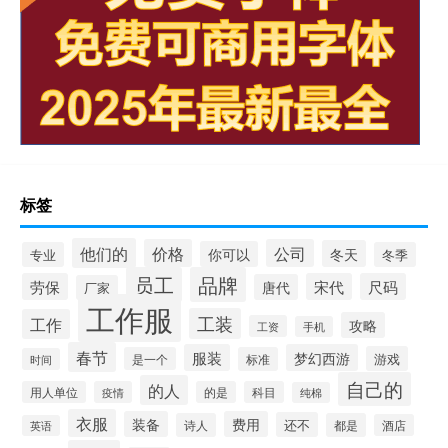
标签
他们的
价格
公司
冬天
你可以
专业
冬季
员工
品牌
劳保
宋代
尺码
唐代
厂家
工作服
工装
工作
攻略
工资
手机
春节
服装
梦幻西游
游戏
是一个
标准
时间
自己的
的人
用人单位
疫情
的是
科目
纯棉
衣服
装备
费用
还不
诗人
都是
酒店
英语