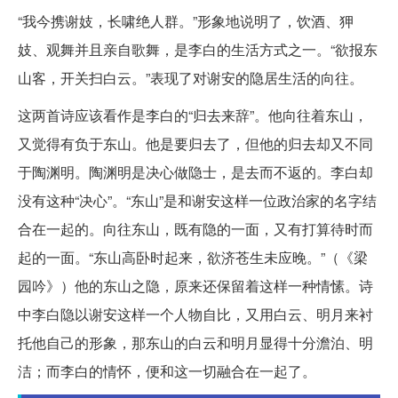
“我今携谢妓，长啸绝人群。”形象地说明了，饮酒、狎
妓、观舞并且亲自歌舞，是李白的生活方式之一。“欲报东
山客，开关扫白云。”表现了对谢安的隐居生活的向往。
这两首诗应该看作是李白的“归去来辞”。他向往着东山，
又觉得有负于东山。他是要归去了，但他的归去却又不同
于陶渊明。陶渊明是决心做隐士，是去而不返的。李白却
没有这种“决心”。“东山”是和谢安这样一位政治家的名字结
合在一起的。向往东山，既有隐的一面，又有打算待时而
起的一面。“东山高卧时起来，欲济苍生未应晚。”（《梁
园吟》）他的东山之隐，原来还保留着这样一种情愫。诗
中李白隐以谢安这样一个人物自比，又用白云、明月来衬
托他自己的形象，那东山的白云和明月显得十分澹泊、明
洁；而李白的情怀，便和这一切融合在一起了。