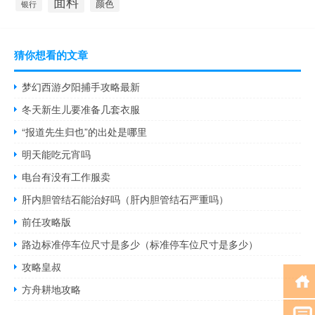
面料
颜色
银行
猜你想看的文章
梦幻西游夕阳捕手攻略最新
冬天新生儿要准备几套衣服
“报道先生归也”的出处是哪里
明天能吃元宵吗
电台有没有工作服卖
肝内胆管结石能治好吗（肝内胆管结石严重吗）
前任攻略版
路边标准停车位尺寸是多少（标准停车位尺寸是多少）
攻略皇叔
方舟耕地攻略