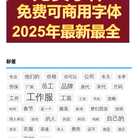
标签
他们的
价格
公司
冬天
你可以
专业
冬季
员工
品牌
劳保
宋代
尺码
唐代
厂家
工作服
工装
工作
攻略
工资
手机
春节
服装
梦幻西游
游戏
是一个
标准
时间
自己的
的人
用人单位
疫情
的是
科目
纯棉
衣服
装备
费用
还不
诗人
都是
酒店
英语