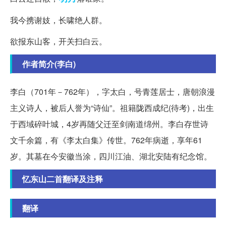
我今携谢妓，长啸绝人群。
欲报东山客，开关扫白云。
作者简介(李白)
李白（701年－762年），字太白，号青莲居士，唐朝浪漫
主义诗人，被后人誉为“诗仙”。祖籍陇西成纪(待考)，出生
于西域碎叶城，4岁再随父迁至剑南道绵州。李白存世诗
文千余篇，有《李太白集》传世。762年病逝，享年61
岁。其墓在今安徽当涂，四川江油、湖北安陆有纪念馆。
忆东山二首翻译及注释
翻译