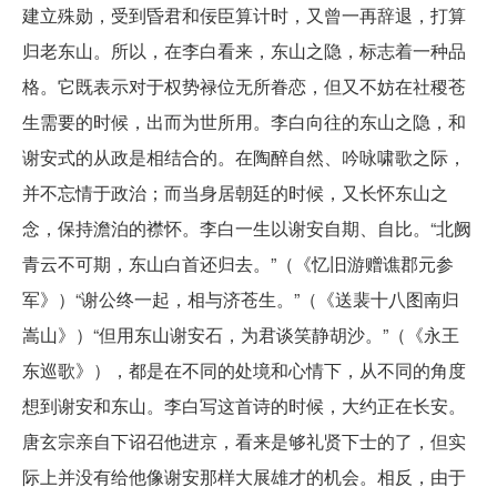
建立殊勋，受到昏君和佞臣算计时，又曾一再辞退，打算
归老东山。所以，在李白看来，东山之隐，标志着一种品
格。它既表示对于权势禄位无所眷恋，但又不妨在社稷苍
生需要的时候，出而为世所用。李白向往的东山之隐，和
谢安式的从政是相结合的。在陶醉自然、吟咏啸歌之际，
并不忘情于政治；而当身居朝廷的时候，又长怀东山之
念，保持澹泊的襟怀。李白一生以谢安自期、自比。“北阙
青云不可期，东山白首还归去。”（《忆旧游赠谯郡元参
军》）“谢公终一起，相与济苍生。”（《送裴十八图南归
嵩山》）“但用东山谢安石，为君谈笑静胡沙。”（《永王
东巡歌》），都是在不同的处境和心情下，从不同的角度
想到谢安和东山。李白写这首诗的时候，大约正在长安。
唐玄宗亲自下诏召他进京，看来是够礼贤下士的了，但实
际上并没有给他像谢安那样大展雄才的机会。相反，由于