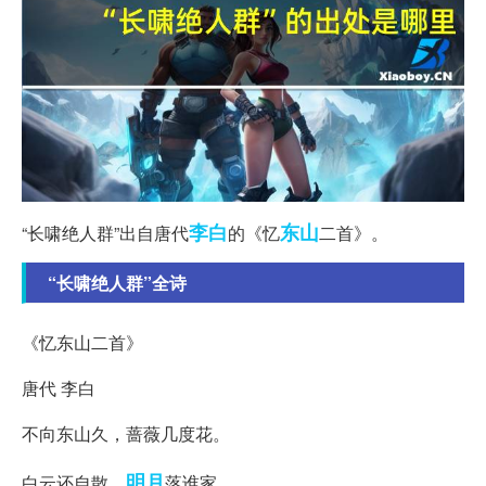
李白
东山
“长啸绝人群”出自唐代
的《忆
二首》。
“长啸绝人群”全诗
《忆东山二首》
唐代 李白
不向东山久，蔷薇几度花。
明月
白云还自散，
落谁家。