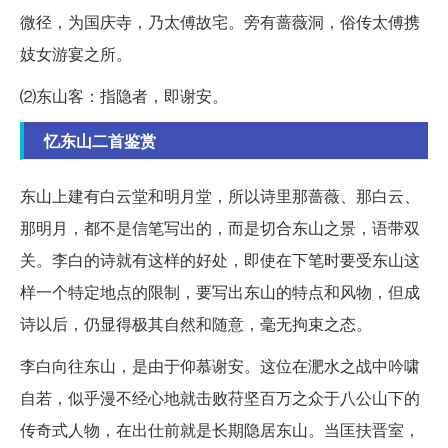
微径，为国庆寺，乃太傅故宅。旁有蔷薇洞，俗传太傅携
妓女游宴之所。
⑵东山客：指隐者，即谢安。
忆东山二首鉴赏
东山上建有白云堂和明月堂，所以诗里那蔷薇、那白云、
那明月，都不是信笔写出的，而是切合东山之景，语带双
关。李白的诗就有这样的好处，即使在下笔时要受东山这
样一个特定地点的限制，要写出东山的特点和风物，但成
诗以后，仍显得极其自然和随意，毫无拘束之态。
李白向往东山，是由于仰慕谢安。这位在淝水之战中吟啸
自若，似乎漫不经心地就击败苻坚百万之众于八公山下的
传奇式人物，在出仕前就是长期隐居东山。当匡扶晋室，