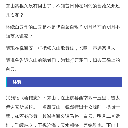
东山我很久没有回去了，不知昔日种在洞旁的蔷薇又开过
几次花？
环绕白云堂的白云是不是仍自聚自散？明月堂前的明月不
知落入谁家？
我现在像谢安一样携领东山歌舞妓，长啸一声远离世人。
我准备告诉东山的隐者们，为我打开蓬门，扫去三径上的
白云。
注释
⑴施宿《会稽志》：东山，在上虞县西南四十五里，晋太
傅谢安所居也。一名谢安山，巍然特出于众峰间，拱揖亏
蔽，如鸾鹤飞舞，其巅有谢公调马路，白云、明月二堂遗
址，千嶂林立，下视沧海，天水相接，盖绝景也。下山出