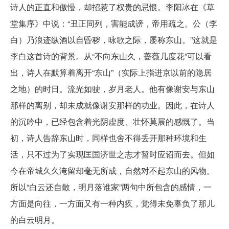
诗人的正直和傲慢，却招惹了权贵的忌恨。李阳冰在《草
堂集序》中说：“丑正同列，害能成谤，帝用疏之。公（李
白）乃浪迹纵酒以自昏秽，咏歌之际，屡称东山。”这就是
李白这首诗的背景。从“不向东山久，蔷薇几度花”可以看
出，诗人在默算着离开“东山”（实际上指进京以前的隐居
之地）的时日。流光如驶，岁月老人。他有像谢安与东山
那样的离别，却未成就像谢安那样的功业。因此，在诗人
的沉吟中，已经包含着光阴虚度、壮怀莫展的感慨了。当
初，诗人告辞东山时，同样也舍不得丢开那种环境和生
活，只不过为了实现匡国济世之志才暂时应诏而去。但如
今在帝城久久淹留却毫无所成，自然对不起东山的风物。
所以“白云还自散，明月落谁家”两句中所包含的感情，一
方面是向往，一方面又有一种内疚，觉得未免辜负了那儿
的白云明月。