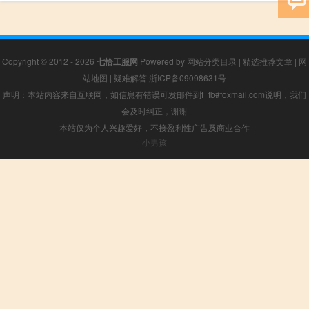
Copyright © 2012 - 2026
七恰工服网
Powered by
网站分类目录
|
精选推荐文章
|
网
站地图
|
疑难解答
浙ICP备09098631号
声明：本站内容来自互联网，如信息有错误可发邮件到f_fb#foxmail.com说明，我们
会及时纠正，谢谢
本站仅为个人兴趣爱好，不接盈利性广告及商业合作
小男孩