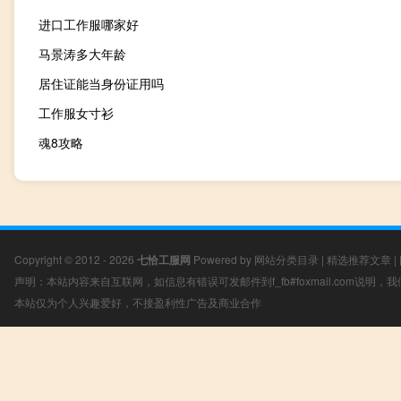
进口工作服哪家好
马景涛多大年龄
居住证能当身份证用吗
工作服女寸衫
魂8攻略
Copyright © 2012 - 2026
七恰工服网
Powered by
网站分类目录
|
精选推荐文章
|
声明：本站内容来自互联网，如信息有错误可发邮件到f_fb#foxmail.com说明
本站仅为个人兴趣爱好，不接盈利性广告及商业合作