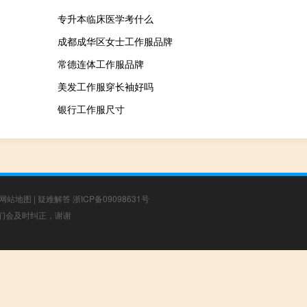
专升本临床医学考什么
成都成华区女士工作服品牌
常德连体工作服品牌
美发工作服穿长袖好吗
银行工作服尺寸
网站地图
|
疑难解答
浙ICP备09098631号
，我们会及时纠正，谢谢