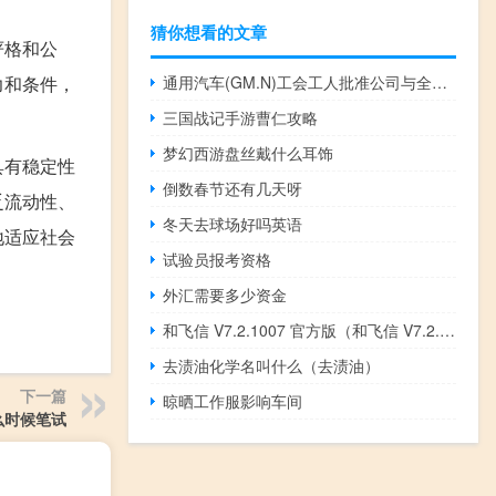
猜你想看的文章
严格和公
通用汽车(GM.N)工会工人批准公司与全美汽车工人联合会（UAW）达成的临时劳资协议
力和条件，
三国战记手游曹仁攻略
梦幻西游盘丝戴什么耳饰
具有稳定性
倒数春节还有几天呀
乏流动性、
冬天去球场好吗英语
地适应社会
试验员报考资格
外汇需要多少资金
和飞信 V7.2.1007 官方版（和飞信 V7.2.1007 官方版功能简介）
去渍油化学名叫什么（去渍油）
下一篇
晾晒工作服影响车间
么时候笔试