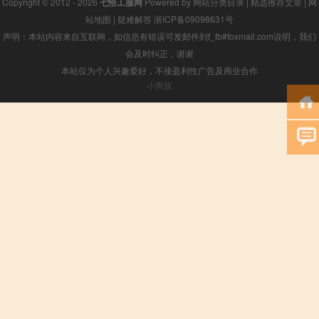
Copyright © 2012 - 2026
七恰工服网
Powered by
网站分类目录
|
精选推荐文章
|
网
站地图
|
疑难解答
浙ICP备09098631号
声明：本站内容来自互联网，如信息有错误可发邮件到f_fb#foxmail.com说明，我们
会及时纠正，谢谢
本站仅为个人兴趣爱好，不接盈利性广告及商业合作
小男孩