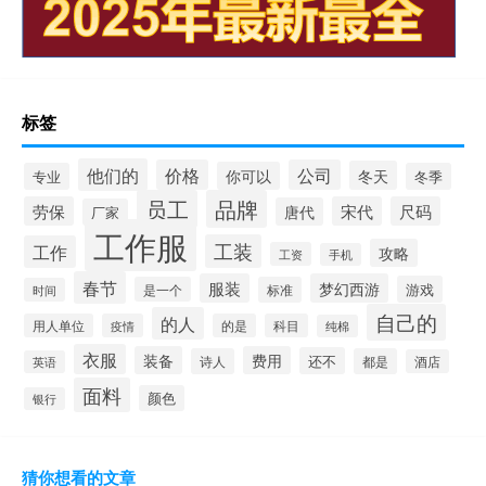
标签
他们的
价格
公司
冬天
你可以
专业
冬季
员工
品牌
劳保
宋代
尺码
唐代
厂家
工作服
工装
工作
攻略
工资
手机
春节
服装
梦幻西游
游戏
是一个
标准
时间
自己的
的人
用人单位
疫情
的是
科目
纯棉
衣服
装备
费用
还不
诗人
都是
酒店
英语
面料
颜色
银行
猜你想看的文章