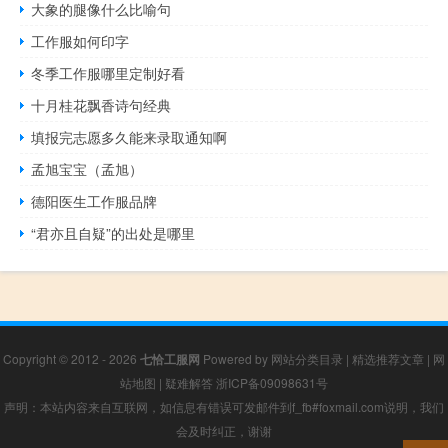
大象的腿像什么比喻句
工作服如何印字
冬季工作服哪里定制好看
十月桂花飘香诗句经典
填报完志愿多久能来录取通知啊
孟旭宝宝（孟旭）
德阳医生工作服品牌
“君亦且自疑”的出处是哪里
Copyright © 2012 - 2026
七恰工服网
Powered by
网站分类目录
|
精选推荐文章
|
网
站地图
|
疑难解答
浙ICP备09098631号
声明：本站内容来自互联网，如信息有错误可发邮件到f_fb#foxmail.com说明，我们
会及时纠正，谢谢