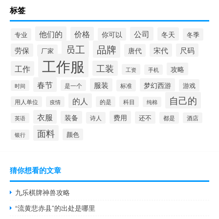
标签
他们的
价格
公司
冬天
你可以
专业
冬季
员工
品牌
劳保
宋代
尺码
唐代
厂家
工作服
工装
工作
攻略
工资
手机
春节
服装
梦幻西游
游戏
是一个
标准
时间
自己的
的人
用人单位
疫情
的是
科目
纯棉
衣服
装备
费用
还不
诗人
都是
酒店
英语
面料
颜色
银行
猜你想看的文章
九乐棋牌神兽攻略
“流黄悲赤县”的出处是哪里