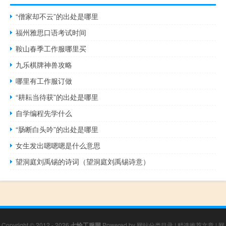
“僧家却不云”的出处是哪里
福州雅思口语考试时间
鞍山春季工作服哪里买
九乐棋牌神兽攻略
哪里有工作服订做
“耕耘当待获”的出处是哪里
自学编程先学什么
“肠断白头吟”的出处是哪里
女生发出嗯嗯嗯是什么意思
望洞庭刘禹锡的诗词（望洞庭刘禹锡诗意）
Copyright © 2012 - 2026
七恰工服网
Powered by
网站分类目录
|
精选推荐文章
|
网