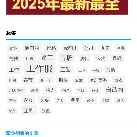
标签
他们的
价格
公司
冬天
你可以
专业
冬季
员工
品牌
劳保
宋代
尺码
唐代
厂家
工作服
工装
工作
攻略
工资
手机
春节
服装
梦幻西游
游戏
是一个
标准
时间
自己的
的人
用人单位
疫情
的是
科目
纯棉
衣服
装备
费用
还不
诗人
都是
酒店
英语
面料
颜色
银行
猜你想看的文章