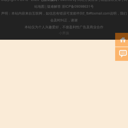
站地图
|
疑难解答
浙ICP备09098631号
声明：本站内容来自互联网，如信息有错误可发邮件到f_fb#foxmail.com说明，我们
会及时纠正，谢谢
本站仅为个人兴趣爱好，不接盈利性广告及商业合作
小男孩