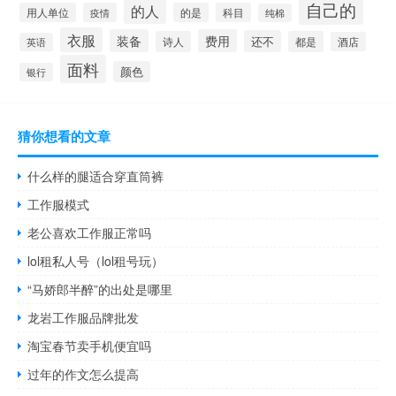
自己的
的人
用人单位
疫情
的是
科目
纯棉
衣服
装备
费用
还不
诗人
都是
酒店
英语
面料
颜色
银行
猜你想看的文章
什么样的腿适合穿直筒裤
工作服模式
老公喜欢工作服正常吗
lol租私人号（lol租号玩）
“马娇郎半醉”的出处是哪里
龙岩工作服品牌批发
淘宝春节卖手机便宜吗
过年的作文怎么提高