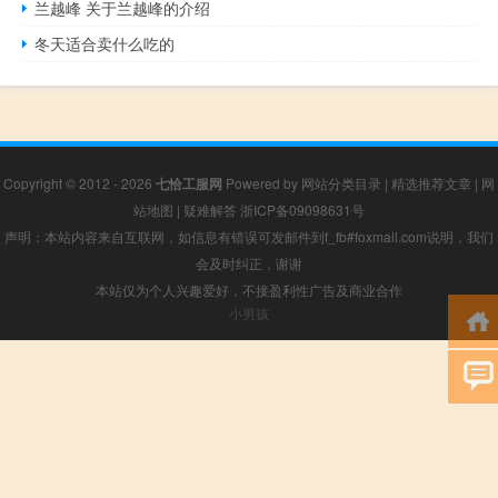
兰越峰 关于兰越峰的介绍
冬天适合卖什么吃的
Copyright © 2012 - 2026
七恰工服网
Powered by
网站分类目录
|
精选推荐文章
|
网
站地图
|
疑难解答
浙ICP备09098631号
声明：本站内容来自互联网，如信息有错误可发邮件到f_fb#foxmail.com说明，我们
会及时纠正，谢谢
本站仅为个人兴趣爱好，不接盈利性广告及商业合作
小男孩