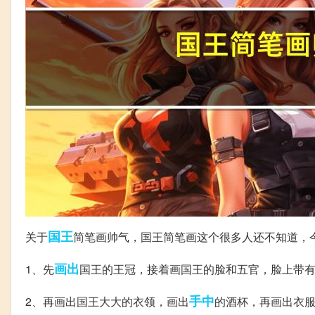
国王
关于
简笔画帅气，国王简笔画这个很多人还不知道，
画出
1、先
国王的王冠，接着画国王的脸和五官，脸上带
手中
2、再画出国王大大的衣领，画出
的酒杯，再画出衣