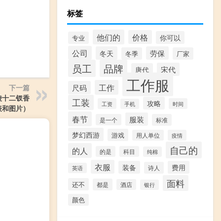
标签
他们的
价格
你可以
专业
公司
冬天
劳保
冬季
厂家
员工
品牌
宋代
唐代
工作服
工作
尺码
下一篇
陵十二钗香
工装
攻略
工资
时间
手机
表和图片）
春节
服装
是一个
标准
梦幻西游
游戏
用人单位
疫情
自己的
的人
的是
科目
纯棉
衣服
装备
费用
诗人
英语
面料
还不
都是
酒店
银行
颜色