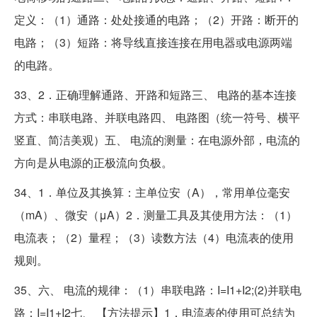
定义：（1）通路：处处接通的电路；（2）开路：断开的
电路；（3）短路：将导线直接连接在用电器或电源两端
的电路。
33、2．正确理解通路、开路和短路三、 电路的基本连接
方式：串联电路、并联电路四、 电路图（统一符号、横平
竖直、简洁美观）五、 电流的测量：在电源外部，电流的
方向是从电源的正极流向负极。
34、1．单位及其换算：主单位安（A），常用单位毫安
（mA）、微安（μA）2．测量工具及其使用方法：（1）
电流表；（2）量程；（3）读数方法（4）电流表的使用
规则。
35、六、 电流的规律：（1）串联电路：I=I1+I2;(2)并联电
路：I=I1+I2七、 【方法提示】1．电流表的使用可总结为