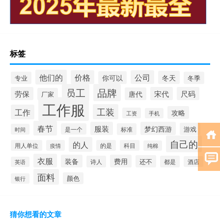
标签
他们的
价格
公司
冬天
你可以
专业
冬季
员工
品牌
劳保
宋代
尺码
唐代
厂家
工作服
工装
工作
攻略
工资
手机
春节
服装
梦幻西游
游戏
是一个
标准
时间
自己的
的人
用人单位
疫情
的是
科目
纯棉
衣服
装备
费用
还不
诗人
都是
酒店
英语
面料
颜色
银行
猜你想看的文章