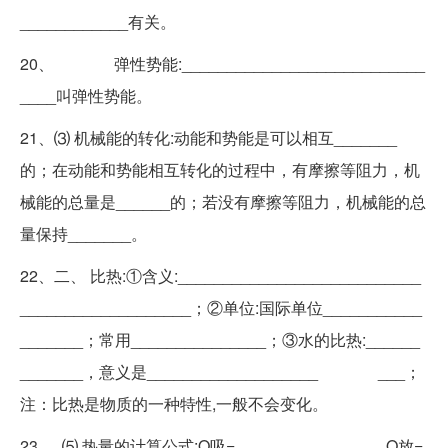
____________有关。
20、 弹性势能:___________________________
____叫弹性势能。
21、⑶ 机械能的转化:动能和势能是可以相互_______
的；在动能和势能相互转化的过程中，有摩擦等阻力，机
械能的总量是______的；若没有摩擦等阻力，机械能的总
量保持_______。
22、二、 比热:①含义:___________________________
___________________；②单位:国际单位___________
_______；常用_______________；③水的比热:______
_______，意义是___________________ ___；
注：比热是物质的一种特性,一般不会变化。
23、 ⑸ 热量的计算公式:Q吸=_______________，Q放=