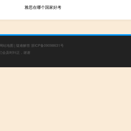
雅思在哪个国家好考
网站地图
|
疑难解答
浙ICP备09098631号
，我们会及时纠正，谢谢