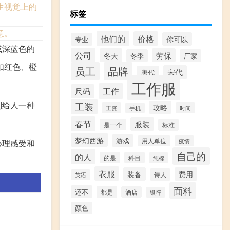
生视觉上的
标签
意。
他们的
价格
你可以
专业
或深蓝色的
公司
冬天
劳保
冬季
厂家
如红色、橙
员工
品牌
宋代
唐代
工作服
工作
尺码
则给人一种
工装
攻略
工资
时间
手机
春节
服装
是一个
标准
梦幻西游
游戏
用人单位
疫情
心理感受和
自己的
的人
的是
科目
纯棉
衣服
装备
费用
诗人
英语
面料
还不
都是
酒店
银行
颜色