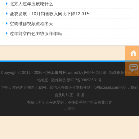
北方人过年应该吃什么
圣农发展：10月销售收入同比下降12.01%
空调维修视频教程冬天
过年能穿白色羽绒服拜年吗
Copyright © 2012 - 2026
七恰工服网
Powered by
网站分类目录
|
精选推荐文章
|
网
站地图
|
疑难解答
浙ICP备09098631号
声明：本站内容来自互联网，如信息有错误可发邮件到f_fb#foxmail.com说明，我们
会及时纠正，谢谢
本站仅为个人兴趣爱好，不接盈利性广告及商业合作
小男孩