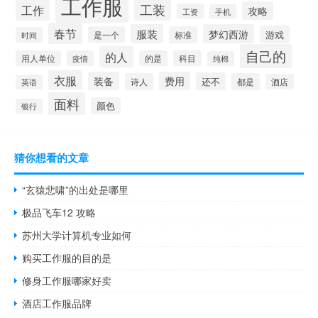
工作服
工装
工作
攻略
工资
手机
春节
服装
梦幻西游
游戏
是一个
标准
时间
自己的
的人
用人单位
疫情
的是
科目
纯棉
衣服
装备
费用
还不
诗人
都是
酒店
英语
面料
颜色
银行
猜你想看的文章
“玄猿悲啸”的出处是哪里
极品飞车12 攻略
苏州大学计算机专业如何
购买工作服的目的是
修身工作服哪家好卖
酒店工作服品牌