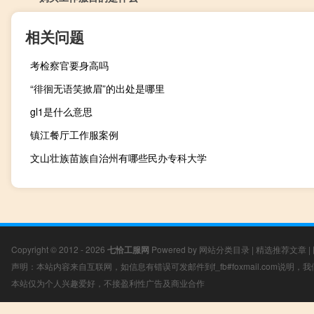
相关问题
考检察官要身高吗
“徘徊无语笑掀眉”的出处是哪里
gl1是什么意思
镇江餐厅工作服案例
文山壮族苗族自治州有哪些民办专科大学
Copyright © 2012 - 2026
七恰工服网
Powered by
网站分类目录
|
精选推荐文章
|
声明：本站内容来自互联网，如信息有错误可发邮件到f_fb#foxmail.com说明
本站仅为个人兴趣爱好，不接盈利性广告及商业合作