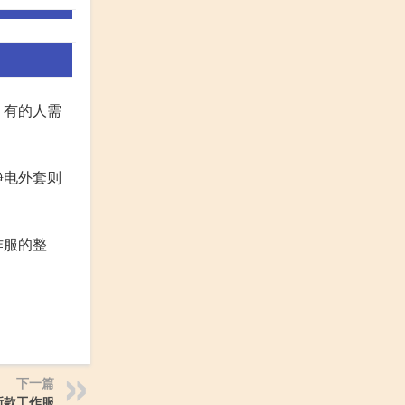
，有的人需
静电外套则
作服的整
下一篇
最新款工作服