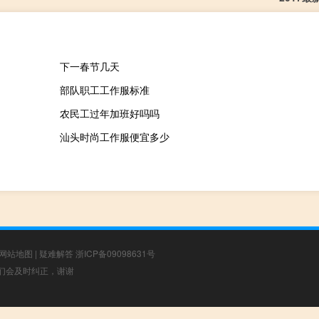
下一春节几天
部队职工工作服标准
农民工过年加班好吗吗
汕头时尚工作服便宜多少
网站地图
|
疑难解答
浙ICP备09098631号
，我们会及时纠正，谢谢