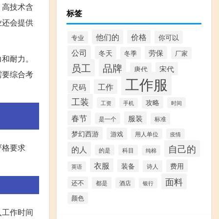
、高技术含
标签
业还会提供
他们的
价格
你可以
专业
公司
冬天
劳保
冬季
厂家
力和耐力。
员工
品牌
宋代
唐代
需要综合考
工作服
工作
尺码
工装
攻略
工资
时间
手机
春节
服装
是一个
标准
梦幻西游
游戏
用人单位
疫情
自己的
严格要求
的人
的是
科目
纯棉
衣服
装备
费用
诗人
英语
面料
还不
都是
酒店
银行
颜色
入工作时间