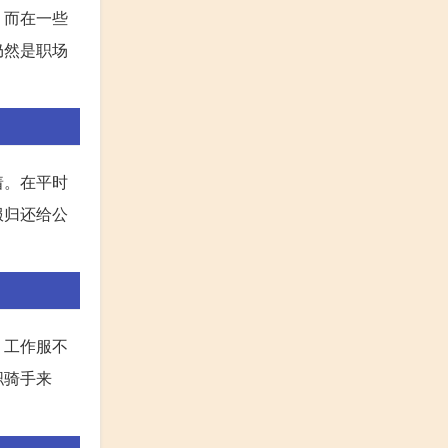
。而在一些
仍然是职场
着。在平时
服归还给公
。工作服不
职骑手来