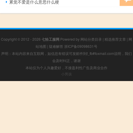
累觉不爱是什么意思什么梗
Copyright © 2012 - 2026
七恰工服网
Powered by
网站分类目录
|
精选推荐文章
|
网
站地图
|
疑难解答
浙ICP备09098631号
声明：本站内容来自互联网，如信息有错误可发邮件到f_fb#foxmail.com说明，我们
会及时纠正，谢谢
本站仅为个人兴趣爱好，不接盈利性广告及商业合作
小男孩