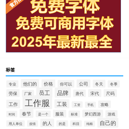
标签
他们的
价格
公司
冬天
你可以
专业
冬季
员工
品牌
劳保
宋代
尺码
唐代
厂家
工作服
工装
工作
攻略
工资
手机
春节
服装
梦幻西游
游戏
是一个
标准
时间
自己的
的人
用人单位
疫情
的是
科目
纯棉